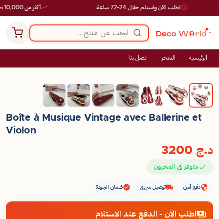
اطلب الآن واستلم خلال 24-72 ساعة
أكثر من 10,000 طلب ناجح
الرئيسية
المتجر
اتصل بنا
Boîte à Musique Vintage avec Ballerine et
Violon
د.ج
3200
متوفر في المخزون
دفع آمن
توصيل سريع
ضمان الجودة
اطلب الآن - الدفع عند الاستلام