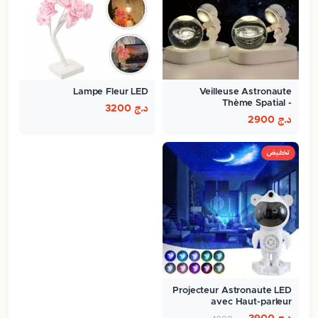
Lampe Fleur LED
Veilleuse Astronaute
Thème Spatial -
د.ج
3200
ambiance…
د.ج
2900
تخفيض
Projecteur Astronaute LED
avec Haut-parleur
Bluetooth…