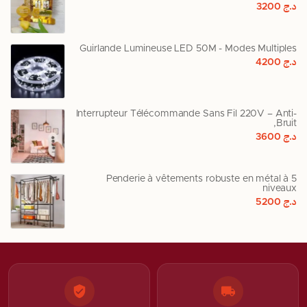
د.ج
3200
Guirlande Lumineuse LED 50M - Modes Multiples
د.ج
4200
Interrupteur Télécommande Sans Fil 220V – Anti-
Bruit,
د.ج
3600
Penderie à vêtements robuste en métal à 5
niveaux
د.ج
5200