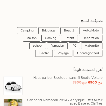
تصنيفات المنتج
Camping
Bricolage
Beauté
Auto/Moto
Maison
Gaming
Enfant
Décoration
school
Ramadan
PC
Maternité
Électro
Voyage
Uncategorized
أعلى المنتجات تقييماً
Haut-parleur Bluetooth sans fil Beetle Voiture
د.ج
6900
د.ج
7800
Calendrier Ramadan 2024 - Acrylique Effet Miroir
avec Base et Chiffres