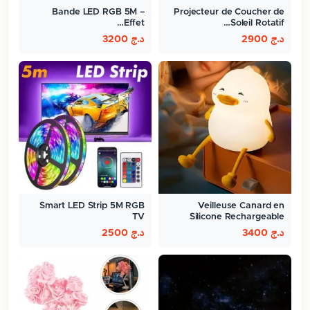
Bande LED RGB 5M –
Projecteur de Coucher de
Effet…
Soleil Rotatif…
د.ج
2900
د.ج
3200
Smart LED Strip 5M RGB
Veilleuse Canard en
TV
Silicone Rechargeable
د.ج
3400
د.ج
2500