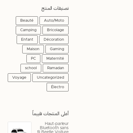
تصنيفات المنتج
Beauté
Auto/Moto
Camping
Bricolage
Enfant
Décoration
Maison
Gaming
PC
Maternité
school
Ramadan
Voyage
Uncategorized
Électro
أعلى المنتجات تقييماً
Haut-parleur
Bluetooth sans
fil Beetle Voiture