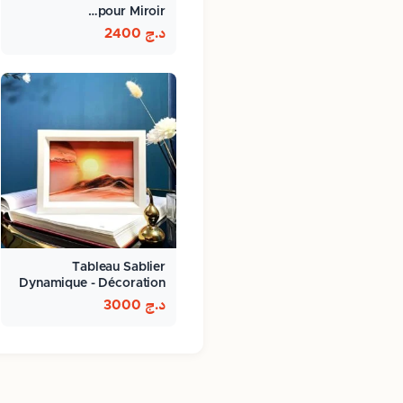
pour Miroir…
د.ج
2400
Tableau Sablier
Dynamique - Décoration
Relaxante…
د.ج
3000