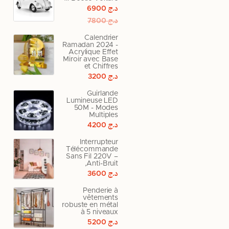
د.ج
6900
د.ج
7800
Calendrier
Ramadan 2024 -
Acrylique Effet
Miroir avec Base
et Chiffres
د.ج
3200
Guirlande
Lumineuse LED
50M - Modes
Multiples
د.ج
4200
Interrupteur
Télécommande
Sans Fil 220V –
Anti-Bruit,
د.ج
3600
Penderie à
vêtements
robuste en métal
à 5 niveaux
د.ج
5200