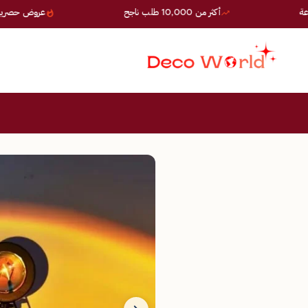
أكثر من 10,000 طلب ناجح
عروض حصرية — خصوم