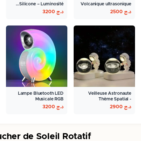
Silicone – Luminosité…
Volcanique ultrasonique
300ml
د.ج
2500
د.ج
3200
Lampe Bluetooth LED
Veilleuse Astronaute
Musicale RGB
Thème Spatial -
ambiance…
د.ج
2900
د.ج
3200
cher de Soleil Rotatif