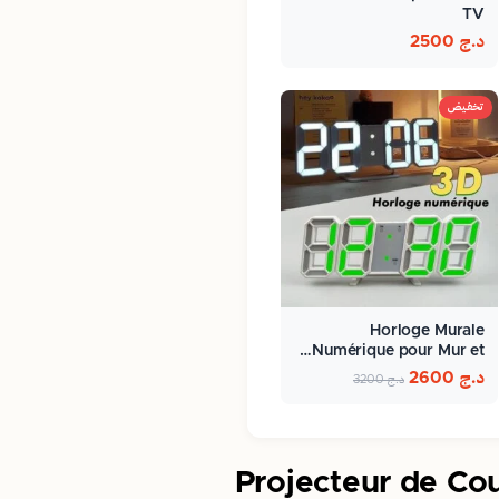
TV
د.ج
2500
تخفيض
Horloge Murale
Numérique pour Mur et…
د.ج
2600
د.ج
3200
Projecteur de Cou