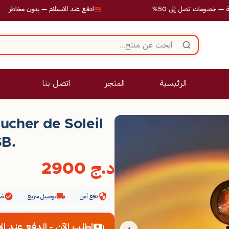
ات تصل إلى 50%
ادفع عند الاستلام — بدون مخاطر
الرئيسية
المتجر
اتصل بنا
ucher de Soleil
SB.
د.ج
2900
دفع آمن
توصيل سريع
ضم
اطلب الآن - الدفع عند الا