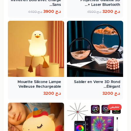
Réveil en Bois avec Charge
Projecteur Galaxie 3D
Sans…
Laser Bluetooth +…
د.ج
3200
د.ج
3900
د.ج
4500
د.ج
4400
Mouette Silicone Lampe
Sablier en Verre 3D Rond
Veilleuse Rechargeable
Élégant…
Pour…
د.ج
3200
د.ج
3200
تخفيض