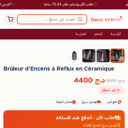
اطلب الآن واستلم خلال 24-72 ساعة
أكثر من 10,000 طلب ناجح
الرئيسية
المتجر
اتصل بنا
-10%
Brûleur d'Encens à Reflux en Céramique
د.ج
4400
د.ج
4900
غير متوفر
دفع آمن
توصيل سريع
ضمان الجودة
اطلب الآن - الدفع عند الاستلام
توصيل سريع لجميع الولايات