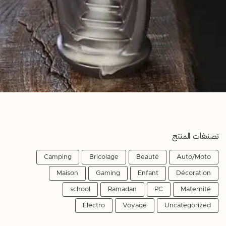
تصنيفات المنتج
Camping
Bricolage
Beauté
Auto/Moto
Maison
Gaming
Enfant
Décoration
school
Ramadan
PC
Maternité
Électro
Voyage
Uncategorized