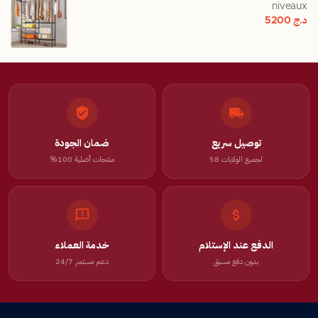
niveaux
د.ج
5200
توصيل سريع
ضمان الجودة
لجميع الولايات 58
منتجات أصلية 100%
الدفع عند الإستلام
خدمة العملاء
بدون دفع مسبق
دعم مستمر 24/7