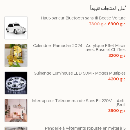
أعلى المنتجات تقييماً
Haut-parleur Bluetooth sans fil Beetle Voiture
د.ج
6900
د.ج
7800
Calendrier Ramadan 2024 - Acrylique Effet Miroir
avec Base et Chiffres
د.ج
3200
Guirlande Lumineuse LED 50M - Modes Multiples
د.ج
4200
Interrupteur Télécommande Sans Fil 220V – Anti-
Bruit,
د.ج
3600
Penderie à vêtements robuste en métal à 5