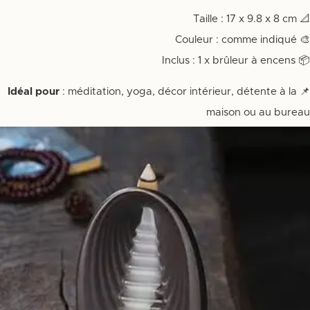
📐 Taille : 17 x 9.8 x 8 cm
🎨 Couleur : comme indiqué
📦 Inclus : 1 x brûleur à encens
Idéal pour
: méditation, yoga, décor intérieur, détente à la
📌
maison ou au bureau