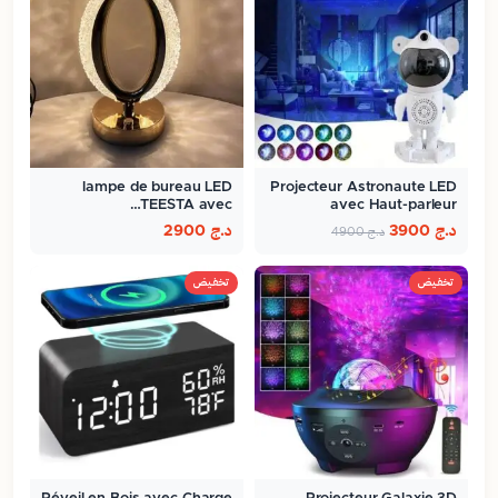
lampe de bureau LED
Projecteur Astronaute LED
TEESTA avec…
avec Haut-parleur
Bluetooth…
د.ج
3900
د.ج
2900
د.ج
4900
تخفيض
تخفيض