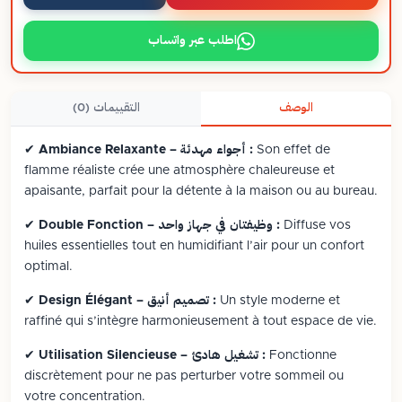
اطلب عبر واتساب
الوصف
التقييمات (0)
Son effet de
Ambiance Relaxante – أجواء مهدئة :
✔
flamme réaliste crée une atmosphère chaleureuse et
apaisante, parfait pour la détente à la maison ou au bureau.
Diffuse vos
Double Fonction – وظيفتان في جهاز واحد :
✔
huiles essentielles tout en humidifiant l’air pour un confort
optimal.
Un style moderne et
Design Élégant – تصميم أنيق :
✔
raffiné qui s’intègre harmonieusement à tout espace de vie.
Fonctionne
Utilisation Silencieuse – تشغيل هادئ :
✔
discrètement pour ne pas perturber votre sommeil ou
votre concentration.