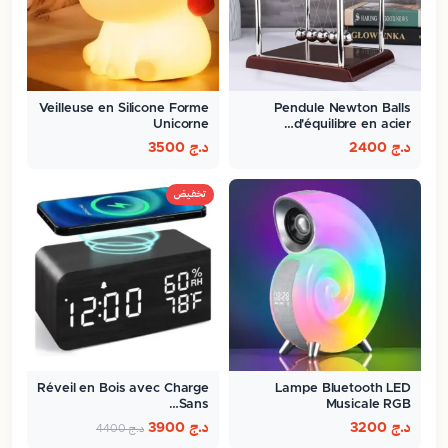
Veilleuse en Silicone Forme
Pendule Newton Balls
Unicorne
d'équilibre en acier…
د.ج
2400
د.ج
3500
تخفيض
Réveil en Bois avec Charge
Lampe Bluetooth LED
Sans…
Musicale RGB
د.ج
3200
د.ج
3900
د.ج
4400