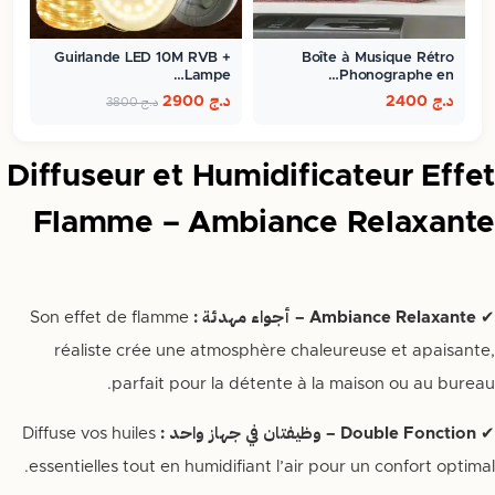
Guirlande LED 10M RVB +
Boîte à Musique Rétro
Lampe…
Phonographe en…
د.ج
2400
د.ج
2900
د.ج
3800
Diffuseur et Humidificateur Effet
Flamme – Ambiance Relaxante
✔
Ambiance Relaxante – أجواء مهدئة :
Son effet de flamme
réaliste crée une atmosphère chaleureuse et apaisante,
parfait pour la détente à la maison ou au bureau.
✔
Double Fonction – وظيفتان في جهاز واحد :
Diffuse vos huiles
essentielles tout en humidifiant l’air pour un confort optimal.