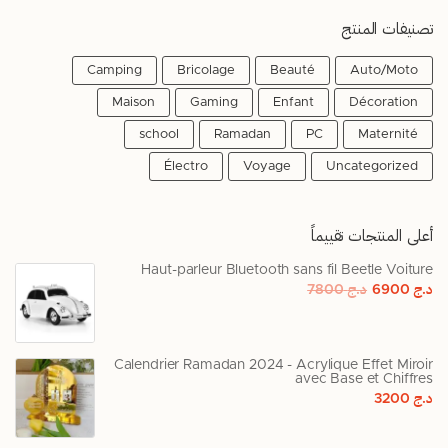
تصنيفات المنتج
Camping
Bricolage
Beauté
Auto/Moto
Maison
Gaming
Enfant
Décoration
school
Ramadan
PC
Maternité
Électro
Voyage
Uncategorized
أعلى المنتجات تقييماً
Haut-parleur Bluetooth sans fil Beetle Voiture
د.ج
6900
د.ج
7800
Calendrier Ramadan 2024 - Acrylique Effet Miroir
avec Base et Chiffres
د.ج
3200