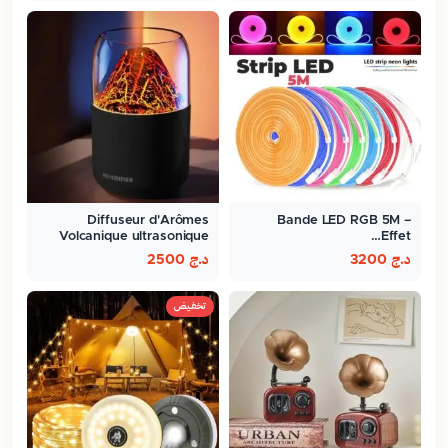
Diffuseur d'Arômes
Bande LED RGB 5M –
Volcanique ultrasonique
Effet…
300ml
د.ج
3200
د.ج
2500
تخفيض