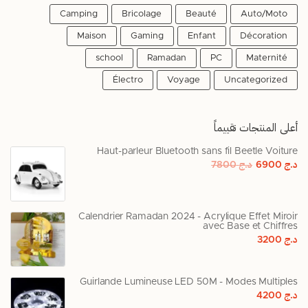
Camping
Bricolage
Beauté
Auto/Moto
Maison
Gaming
Enfant
Décoration
school
Ramadan
PC
Maternité
Électro
Voyage
Uncategorized
أعلى المنتجات تقييماً
Haut-parleur Bluetooth sans fil Beetle Voiture
د.ج
6900
د.ج
7800
Calendrier Ramadan 2024 - Acrylique Effet Miroir
avec Base et Chiffres
د.ج
3200
Guirlande Lumineuse LED 50M - Modes Multiples
د.ج
4200