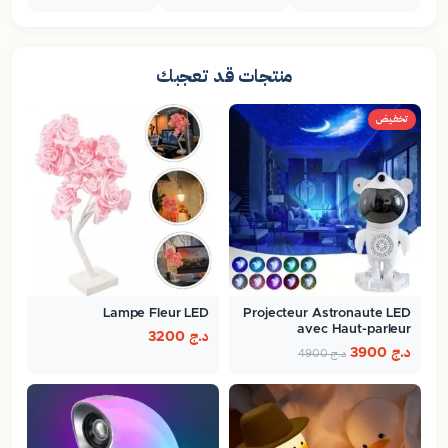
منتجات قد تعجبك
تخفيض
Lampe Fleur LED
Projecteur Astronaute LED
avec Haut-parleur
د.ج
3200
Bluetooth…
د.ج
3900
د.ج
4900