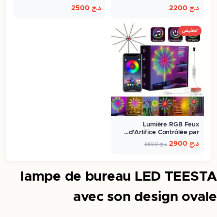
د.ج
2200
د.ج
2500
تخفيض
Lumière RGB Feux
d'Artifice Contrôlée par…
د.ج
2900
د.ج
3800
lampe de bureau LED TEESTA
avec son design ovale