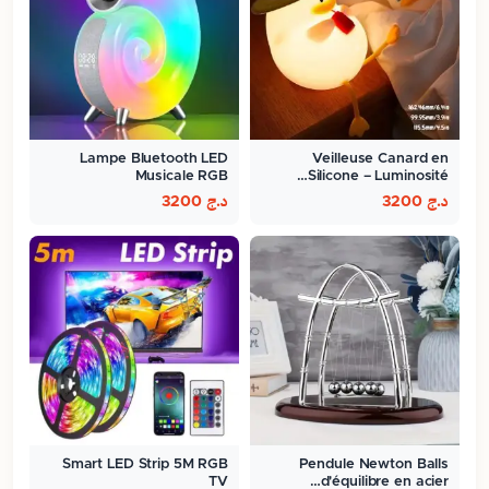
Lampe Bluetooth LED
Veilleuse Canard en
Musicale RGB
Silicone – Luminosité…
د.ج
3200
د.ج
3200
Smart LED Strip 5M RGB
Pendule Newton Balls
TV
d'équilibre en acier…