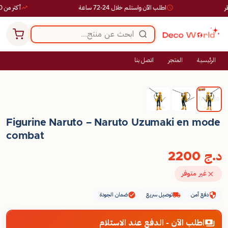
اطلب الآن واستلم خلال 24-72 ساعة
أكثر من 10,000 طلب ناجح
الرئيسية
المتجر
اتصل بنا
Figurine Naruto – Naruto Uzumaki en mode
combat
د.ج
2200
غير متوفر
دفع آمن
توصيل سريع
ضمان الجودة
اطلب الآن - الدفع عند الاستلام