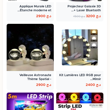
Applique Murale LED
Projecteur Galaxie 3D
Étanche moderne et…
Laser Bluetooth +…
د.ج
3200
د.ج
2900
د.ج
4500
Veilleuse Astronaute
Kit Lumières LED RGB pour
Thème Spatial -
Miroir…
ambiance…
د.ج
2400
د.ج
2900