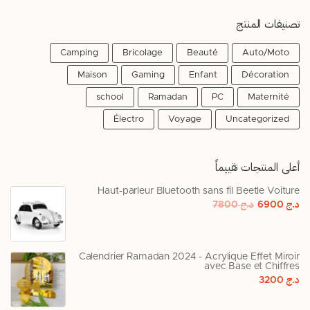
تصنيفات المنتج
Camping
Bricolage
Beauté
Auto/Moto
Maison
Gaming
Enfant
Décoration
school
Ramadan
PC
Maternité
Électro
Voyage
Uncategorized
أعلى المنتجات تقييماً
Haut-parleur Bluetooth sans fil Beetle Voiture
د.ج
6900
د.ج
7800
Calendrier Ramadan 2024 - Acrylique Effet Miroir
avec Base et Chiffres
د.ج
3200