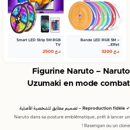
Smart LED Strip 5M RGB
Bande LED RGB 5M –
TV
Effet…
د.ج
3200
د.ج
2500
Figurine Naruto – Naruto
Uzumaki en mode combat
✔
Reproduction fidèle – تصميم مطابق للشخصية الأصلية
Naruto dans sa posture emblématique, prêt à lancer un
Rasengan ou un clone !