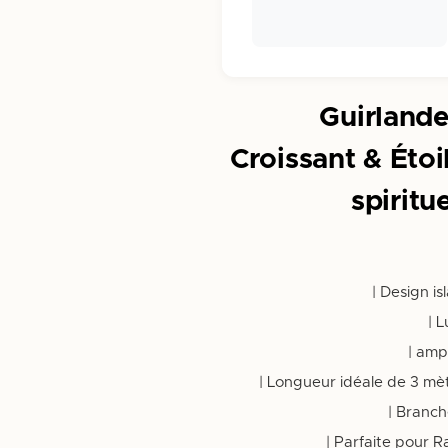
Guirland
Croissant & Éto
spiritu