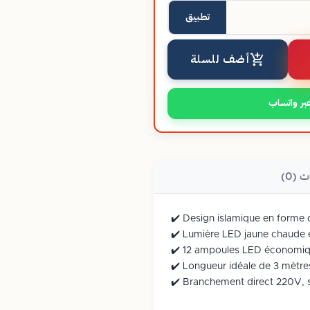
تطبيق
أضف للسلة
بر واتساب
ت (0)
✔️ Design islamique en forme de
✔️ Lumière LED jaune chaude e
✔️ 12 ampoules LED économiqu
✔️ Longueur idéale de 3 mètre
✔️ Branchement direct 220V, s