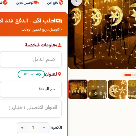
دفع آمن
توصيل سريع
ضم
اطلب الآن - الدفع عند الا
توصيل سريع لجميع الولايات
معلومات شخصية
العنوان
تحديد تلقائياً
+
−
الكمية: