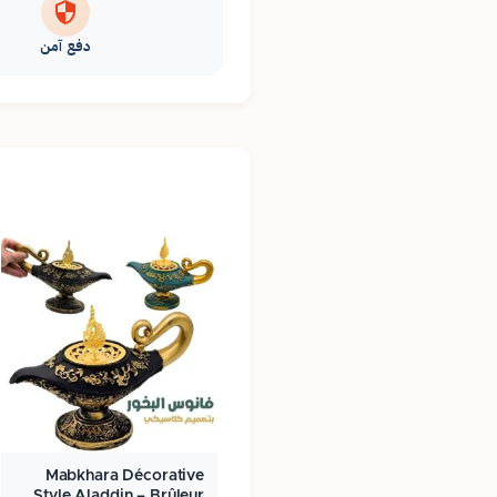
دفع آمن
Mabkhara Décorative
Style Aladdin – Brûleur…