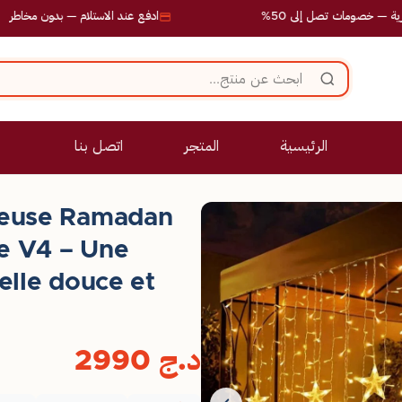
مات تصل إلى 50%
ادفع عند الاستلام — بدون مخاطر
الرئيسية
المتجر
اتصل بنا
neuse Ramadan
le V4 – Une
elle douce et
د.ج
2990