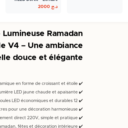
د.ج
2000
e Lumineuse Ramadan
ile V4 – Une ambiance
elle douce et élégante
✔️ Design islamique en forme de croissant et étoile |
✔️ Lumière LED jaune chaude et apaisante |
✔️ 12 ampoules LED économiques et durables |
✔️ Longueur idéale de 3 mètres pour une décoration harmonieuse |
✔️ Branchement direct 220V, simple et pratique |
✔️ Parfaite pour Ramadan, fêtes et décoration intérieure |