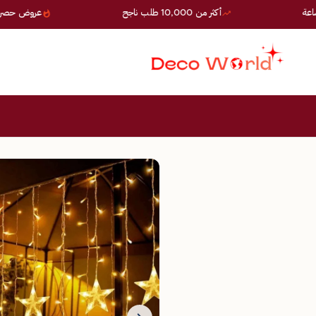
أكثر من 10,000 طلب ناجح
عروض حصرية — خصو