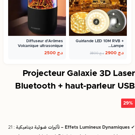
Diffuseur d'Arômes
Guirlande LED 10M RVB +
Volcanique ultrasonique
Lampe…
300ml
د.ج
2900
د.ج
2500
د.ج
3800
Projecteur Galaxie 3D Laser
Bluetooth + haut-parleur USB
29%
✔
Effets Lumineux Dynamiques – تأثيرات ضوئية ديناميكية
: 21