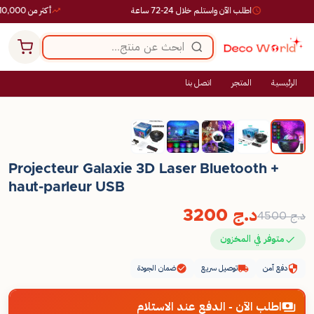
اطلب الآن واستلم خلال 24-72 ساعة
أكثر من 10,000 طلب ناجح
الرئيسية
المتجر
اتصل بنا
-29%
Projecteur Galaxie 3D Laser Bluetooth +
haut-parleur USB
د.ج
3200
د.ج
4500
متوفر في المخزون
دفع آمن
توصيل سريع
ضمان الجودة
اطلب الآن - الدفع عند الاستلام