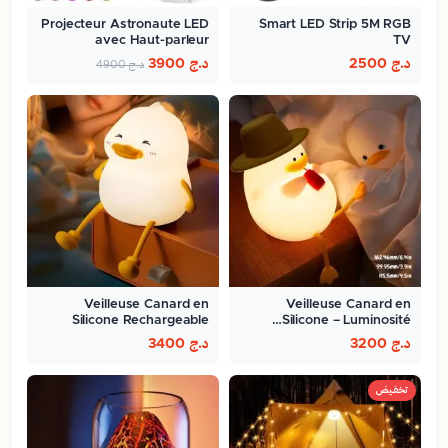
Projecteur Astronaute LED
Smart LED Strip 5M RGB
avec Haut-parleur
TV
Bluetooth…
د.ج
2500
د.ج
3900
د.ج
4900
Veilleuse Canard en
Veilleuse Canard en
Silicone Rechargeable
Silicone – Luminosité…
د.ج
3200
د.ج
3400
تخفيض