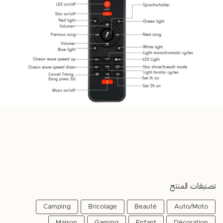
تصنيفات المنتج
Camping
Bricolage
Beauté
Auto/Moto
Maison
Gaming
Enfant
Décoration