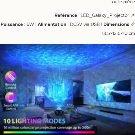
toute pièce.
Référence
: LED_Galaxy_Projector
📌
Puissance
: 6W |
Alimentation
: DC5V via USB |
Dimensions
📏
: 13.5×13.5×10 cm