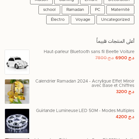
school
Ramadan
PC
Maternité
Électro
Voyage
Uncategorized
أعلى المنتجات تقييماً
Haut-parleur Bluetooth sans fil Beetle Voiture
د.ج
6900
د.ج
7800
Calendrier Ramadan 2024 - Acrylique Effet Miroir
avec Base et Chiffres
د.ج
3200
Guirlande Lumineuse LED 50M - Modes Multiples
د.ج
4200