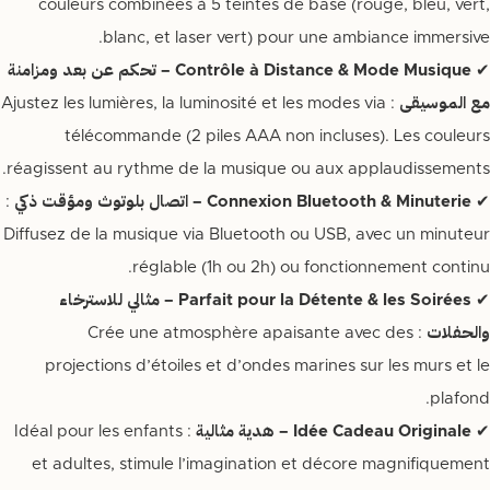
couleurs combinées à 5 teintes de base (rouge, bleu, vert,
blanc, et laser vert) pour une ambiance immersive.
✔
Contrôle à Distance & Mode Musique – تحكم عن بعد ومزامنة
مع الموسيقى
: Ajustez les lumières, la luminosité et les modes via
télécommande (2 piles AAA non incluses). Les couleurs
réagissent au rythme de la musique ou aux applaudissements.
✔
Connexion Bluetooth & Minuterie – اتصال بلوتوث ومؤقت ذكي
:
Diffusez de la musique via Bluetooth ou USB, avec un minuteur
réglable (1h ou 2h) ou fonctionnement continu.
✔
Parfait pour la Détente & les Soirées – مثالي للاسترخاء
والحفلات
: Crée une atmosphère apaisante avec des
projections d’étoiles et d’ondes marines sur les murs et le
plafond.
✔
Idée Cadeau Originale – هدية مثالية
: Idéal pour les enfants
et adultes, stimule l’imagination et décore magnifiquement