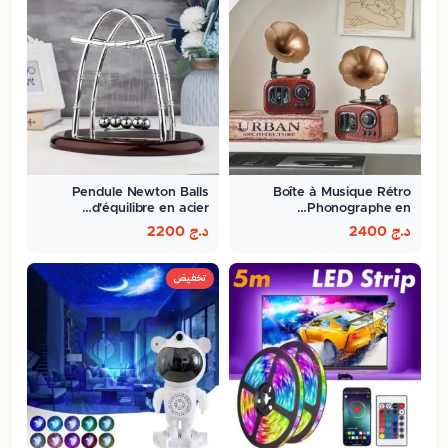
Pendule Newton Balls
Boîte à Musique Rétro
d'équilibre en acier…
Phonographe en…
د.ج
2400
د.ج
2200
تخفيض