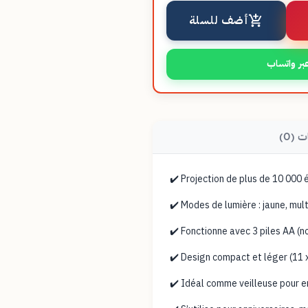
أضف للسلة
بر واتساب
ت (0)
✔️ Projection de plus de 10 000 
✔️ Modes de lumière : jaune, mu
✔️ Fonctionne avec 3 piles AA (n
✔️ Design compact et léger (11 x
✔️ Idéal comme veilleuse pour 