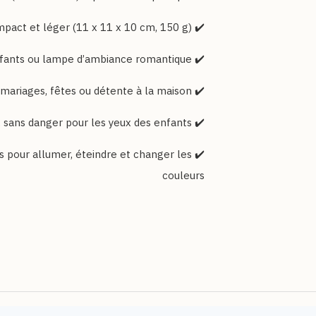
✔️ Design compact et léger (11 x 11 x 10 cm, 150 g)
✔️ Idéal comme veilleuse pour enfants ou lampe d’ambiance romantique
✔️ S’utilise pour anniversaires, mariages, fêtes ou détente à la maison
✔️ Matériau ABS robuste, sans danger pour les yeux des enfants
 pour allumer, éteindre et changer les
couleurs