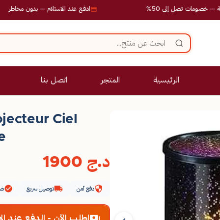
مات تصل إلى 50%
ادفع عند الاستلام — بدون مخاطر
الرئيسية
المتجر
اتصل بنا
jecteur Ciel
e
د.ج
1900
دفع آمن
توصيل سريع
ضم
اطلب الآن - الدفع عند الا