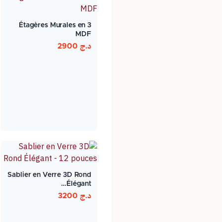
3 Étagères Murales en
MDF
د.ج
2900
Sablier en Verre 3D Rond
Élégant…
د.ج
3200