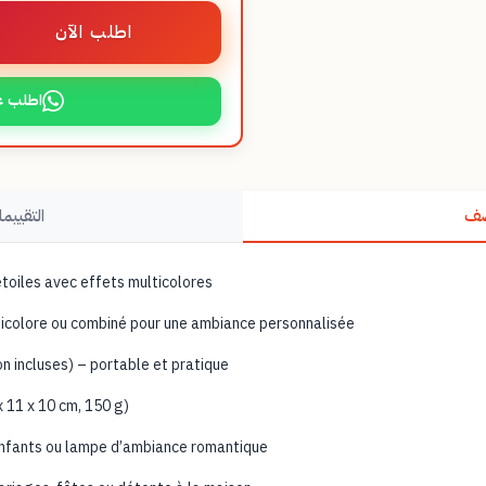
اطلب الآن
اطلب ع
صف
التقييما
étoiles avec effets multicolores
lticolore ou combiné pour une ambiance personnalisée
on incluses) – portable et pratique
 11 x 10 cm, 150 g)
enfants ou lampe d’ambiance romantique