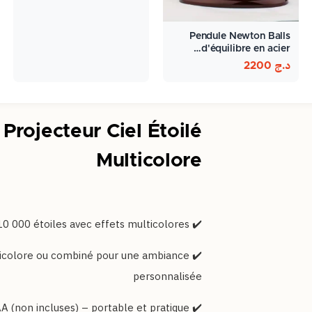
Pendule Newton Balls
d'équilibre en acier…
د.ج
2200
 Projecteur Ciel Étoilé
Multicolore
✔️ Projection de plus de 10 000 étoiles avec effets multicolores
ulticolore ou combiné pour une ambiance
personnalisée
✔️ Fonctionne avec 3 piles AA (non incluses) – portable et pratique