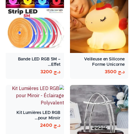
Bande LED RGB 5M –
Veilleuse en Silicone
Effet…
Forme Unicorne
د.ج
3500
د.ج
3200
Kit Lumières LED RGB
pour Miroir…
د.ج
2400