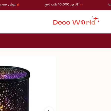
أكثر من 10,000 طلب ناجح
عروض حصرية — خصو