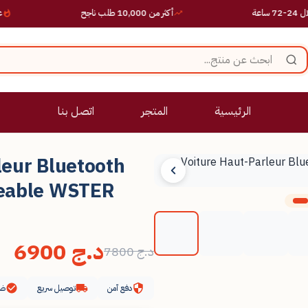
أكثر من 10,000 طلب ناجح
عروض حصر
الرئيسية
المتجر
اتصل بنا
leur Bluetooth
geable WSTER
د.ج
6900
د.ج
7800
دفع آمن
توصيل سريع
ضم