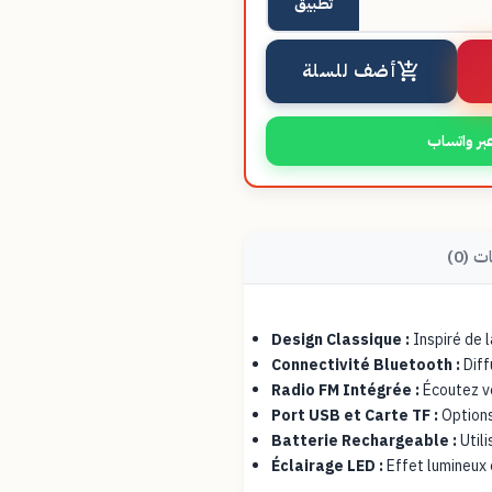
تطبيق
أضف للسلة
بر واتساب
ت (0)
Design Classique :
Inspiré de 
Connectivité Bluetooth :
Diff
Radio FM Intégrée :
Écoutez vo
Port USB et Carte TF :
Options
Batterie Rechargeable :
Utili
Éclairage LED :
Effet lumineux 