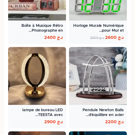
Boîte à Musique Rétro
Horloge Murale Numérique
Phonographe en…
pour Mur et…
د.ج
2600
د.ج
2400
د.ج
3200
lampe de bureau LED
Pendule Newton Balls
TEESTA avec…
d'équilibre en acier…
د.ج
2200
د.ج
2900