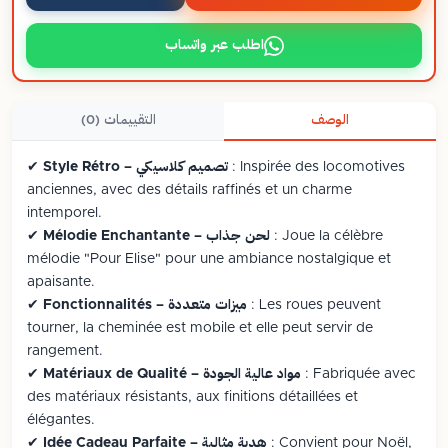
اطلب عبر واتساب
الوصف
التقييمات (0)
: Inspirée des locomotives
Style Rétro – تصميم كلاسيكي
✔
anciennes, avec des détails raffinés et un charme
intemporel.
: Joue la célèbre
Mélodie Enchantante – لحن جذاب
✔
mélodie "Pour Elise" pour une ambiance nostalgique et
apaisante.
: Les roues peuvent
Fonctionnalités – ميزات متعددة
✔
tourner, la cheminée est mobile et elle peut servir de
rangement.
: Fabriquée avec
Matériaux de Qualité – مواد عالية الجودة
✔
des matériaux résistants, aux finitions détaillées et
élégantes.
: Convient pour Noël,
Idée Cadeau Parfaite – هدية مثالية
✔