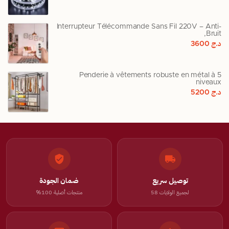
Interrupteur Télécommande Sans Fil 220V – Anti-
Bruit,
د.ج
3600
Penderie à vêtements robuste en métal à 5
niveaux
د.ج
5200
توصيل سريع
ضمان الجودة
لجميع الولايات 58
منتجات أصلية 100%