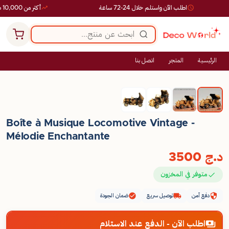
اطلب الآن واستلم خلال 24-72 ساعة
أكثر من 10,000 طلب ناجح
الرئيسية
المتجر
اتصل بنا
Boîte à Musique Locomotive Vintage -
Mélodie Enchantante
د.ج
3500
متوفر في المخزون
دفع آمن
توصيل سريع
ضمان الجودة
اطلب الآن - الدفع عند الاستلام