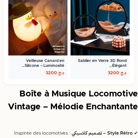
Veilleuse Canard en
Sablier en Verre 3D Rond
Silicone – Luminosité…
Élégant…
د.ج
3200
د.ج
3200
Boîte à Musique Locomotive
Vintage – Mélodie Enchantante
✔
Style Rétro – تصميم كلاسيكي
: Inspirée des locomotives