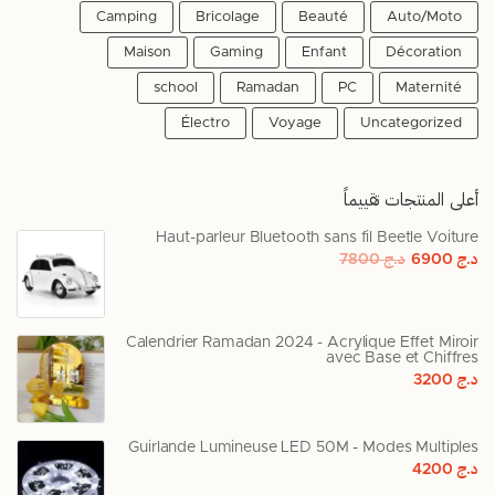
Camping
Bricolage
Beauté
Auto/Moto
Maison
Gaming
Enfant
Décoration
school
Ramadan
PC
Maternité
Électro
Voyage
Uncategorized
أعلى المنتجات تقييماً
Haut-parleur Bluetooth sans fil Beetle Voiture
د.ج
6900
د.ج
7800
Calendrier Ramadan 2024 - Acrylique Effet Miroir
avec Base et Chiffres
د.ج
3200
Guirlande Lumineuse LED 50M - Modes Multiples
د.ج
4200