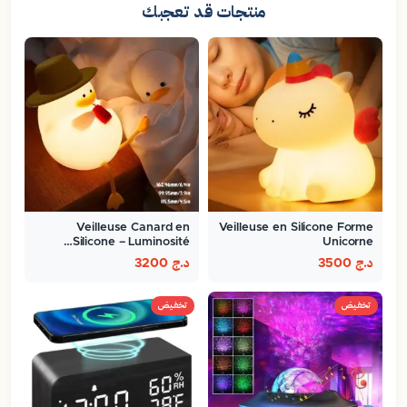
منتجات قد تعجبك
Veilleuse Canard en
Veilleuse en Silicone Forme
Silicone – Luminosité…
Unicorne
د.ج
3500
د.ج
3200
تخفيض
تخفيض