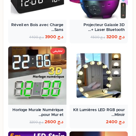
Réveil en Bois avec Charge
Projecteur Galaxie 3D
Sans…
Laser Bluetooth +…
د.ج
3200
د.ج
3900
د.ج
4500
د.ج
4400
تخفيض
Horloge Murale Numérique
Kit Lumières LED RGB pour
pour Mur et…
Miroir…
د.ج
2400
د.ج
2600
د.ج
3200