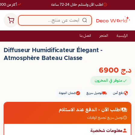
اطلب الآن واستلم خلال 24-72 ساعة
أكثر من 10,000 طلب ناجح
الرئيسية
المتجر
اتصل بنا
Diffuseur Humidificateur Élegant -
Atmosphère Bateau Classe
د.ج
6900
متوفر في المخزون
دفع آمن
توصيل سريع
ضمان الجودة
اطلب الآن - الدفع عند الاستلام
توصيل سريع لجميع الولايات
معلومات شخصية