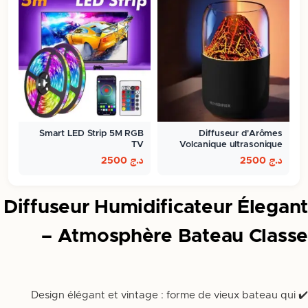
Smart LED Strip 5M RGB
Diffuseur d'Arômes
TV
Volcanique ultrasonique
300ml
د.ج
2500
د.ج
2500
Diffuseur Humidificateur Élegant
– Atmosphère Bateau Classe
✔️ Design élégant et vintage : forme de vieux bateau qui