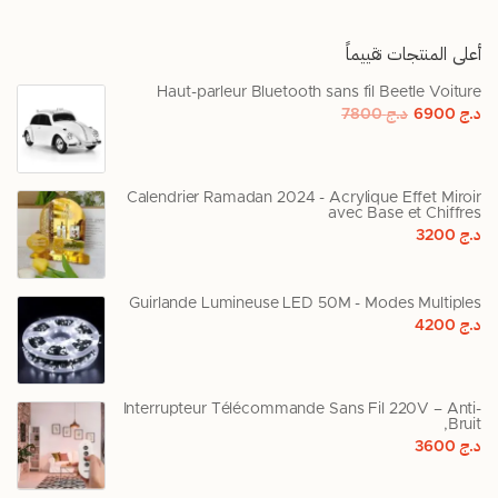
أعلى المنتجات تقييماً
Haut-parleur Bluetooth sans fil Beetle Voiture
د.ج
6900
د.ج
7800
Calendrier Ramadan 2024 - Acrylique Effet Miroir
avec Base et Chiffres
د.ج
3200
Guirlande Lumineuse LED 50M - Modes Multiples
د.ج
4200
Interrupteur Télécommande Sans Fil 220V – Anti-
Bruit,
د.ج
3600