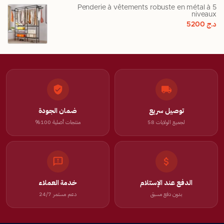
Penderie à vêtements robuste en métal à 5
niveaux
د.ج
5200
توصيل سريع
ضمان الجودة
لجميع الولايات 58
منتجات أصلية 100%
الدفع عند الإستلام
خدمة العملاء
بدون دفع مسبق
دعم مستمر 24/7