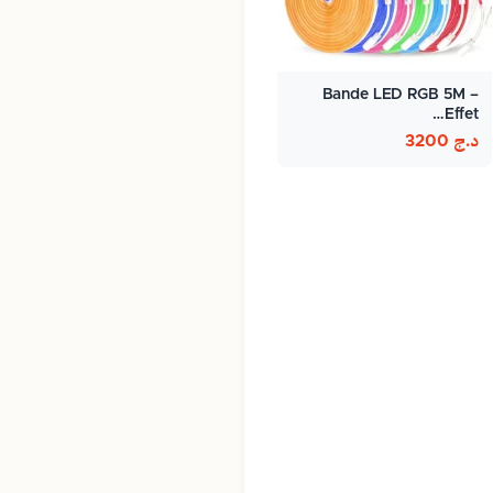
Bande LED RGB 5M –
Effet…
د.ج
3200