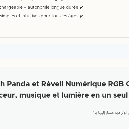
✔️ Batterie rechargeable – autonomie longue durée 🔋 |
✔️ Commandes simples et intuitives pour tous les âges 👍 |
ول من يقيم “anda et Réveil Numérique RGB CH
eur, musique et lumière en un seu
الإلزامية مشار إليها بـ
*