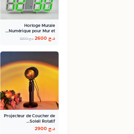
Horloge Murale
Numérique pour Mur et…
د.ج
2600
د.ج
3200
Projecteur de Coucher de
Soleil Rotatif…
د.ج
2900