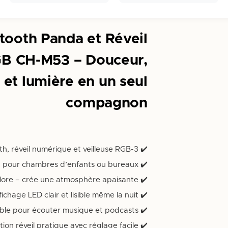
tooth Panda et Réveil
B CH-M53 – Douceur,
et lumière en un seul
compagnon
✔️ 3-en-1 : enceinte Bluetooth, réveil numérique et veilleuse RGB |
✔️ Design Panda mignon – parfait pour chambres d’enfants ou bureaux |
✔️ Éclairage d’ambiance multicolore – crée une atmosphère apaisante 🌈 |
✔️ Affichage LED clair et lisible même la nuit 💡 |
✔️ Connexion Bluetooth stable pour écouter musique et podcasts 🎧 |
✔️ Fonction réveil pratique avec réglage facile ⏰ |