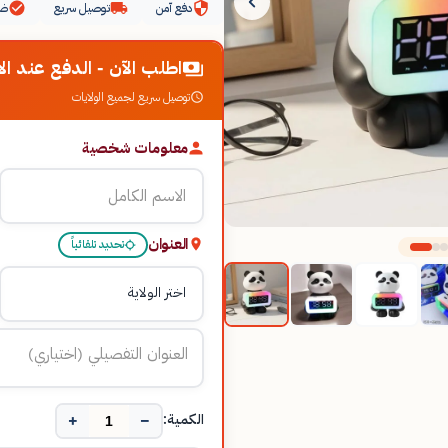
دفع آمن
توصيل سريع
ضم
اطلب الآن - الدفع عند الا
توصيل سريع لجميع الولايات
معلومات شخصية
العنوان
تحديد تلقائياً
+
−
الكمية: