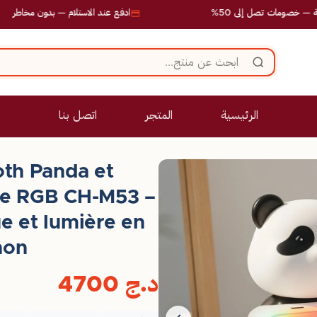
ات تصل إلى 50%
ادفع عند الاستلام — بدون مخاطر
الرئيسية
المتجر
اتصل بنا
oth Panda et
ue RGB CH-M53 –
e et lumière en
non
د.ج
4700