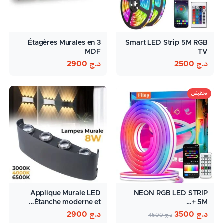
3 Étagères Murales en
Smart LED Strip 5M RGB
MDF
TV
د.ج
2500
د.ج
2900
تخفيض
Applique Murale LED
NEON RGB LED STRIP
Étanche moderne et…
5M +…
د.ج
3500
د.ج
2900
د.ج
4500