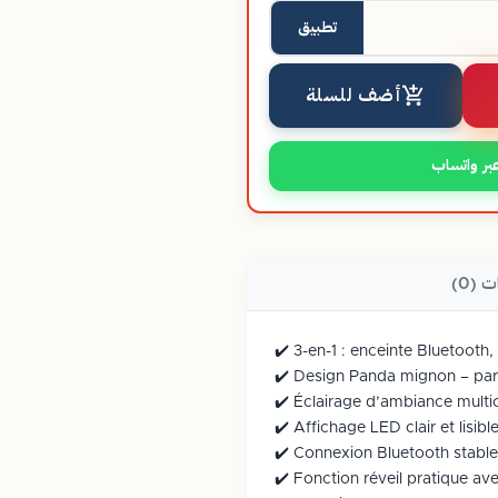
تطبيق
أضف للسلة
بر واتساب
ت (0)
✔️ 3-en-1 : enceinte Bluetooth,
✔️ Design Panda mignon – par
✔️ Éclairage d’ambiance multi
✔️ Affichage LED clair et lisibl
✔️ Connexion Bluetooth stable
✔️ Fonction réveil pratique ave