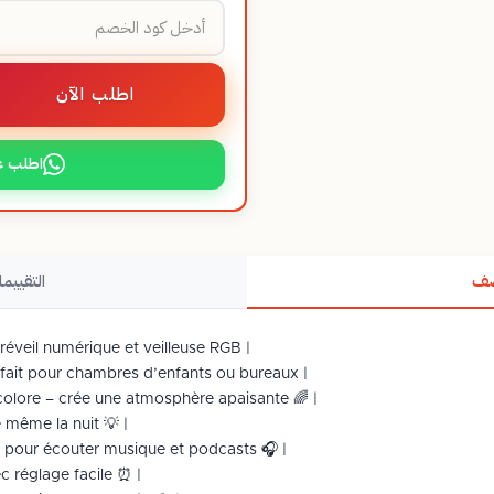
اطلب الآن
اطلب ع
صف
التقييما
 réveil numérique et veilleuse RGB |
fait pour chambres d’enfants ou bureaux |
colore – crée une atmosphère apaisante 🌈 |
e même la nuit 💡 |
 pour écouter musique et podcasts 🎧 |
c réglage facile ⏰ |