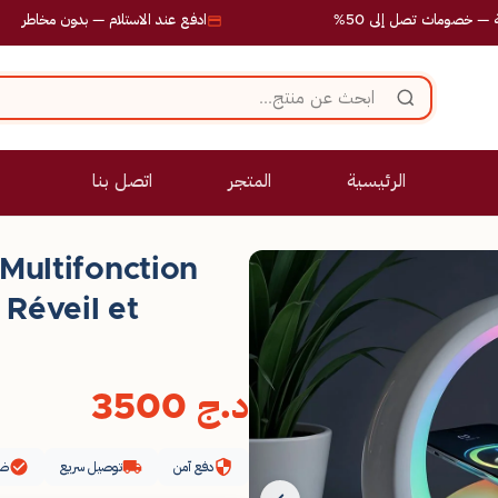
ت تصل إلى 50%
ادفع عند الاستلام — بدون مخاطر
الرئيسية
المتجر
اتصل بنا
Multifonction
 Réveil et
د.ج
3500
دفع آمن
توصيل سريع
ضم