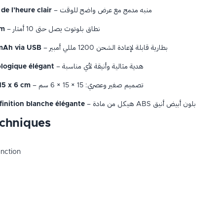
– منبه مدمج مع عرض واضح للوقت
de l’heure clair
– نطاق بلوتوث يصل حتى 10 أمتار
 m
– بطارية قابلة لإعادة الشحن 1200 مللي أمبير
 mAh via USB
– هدية مثالية وأنيقة لأي مناسبة
logique élégant
– تصميم صغير وعصري: 15 × 15 × 6 سم
15 x 6 cm
– هيكل من مادة ABS بلون أبيض أنيق
finition blanche élégante
echniques
onction