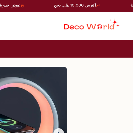
أكثر من 10,000 طلب ناجح
عروض حصرية — خصوما