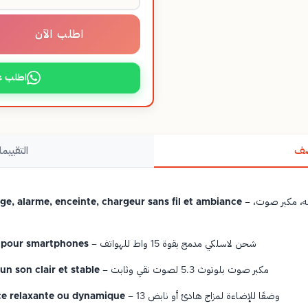
اطلب الآن
اطلب ع
صف
التقييما
– مصباح 6 في 1: ضوء، ساعة، منبه، مكبر صوت،
ge, alarme, enceinte, chargeur sans fil et ambiance
– شحن لاسلكي مدمج بقوة 15 واط للهواتف
e pour smartphones
– مكبر صوت بلوتوث 5.3 لصوت نقي وثابت
n son clair et stable
– 13 وضعًا للإضاءة لمزاج هادئ أو نابض
ce relaxante ou dynamique