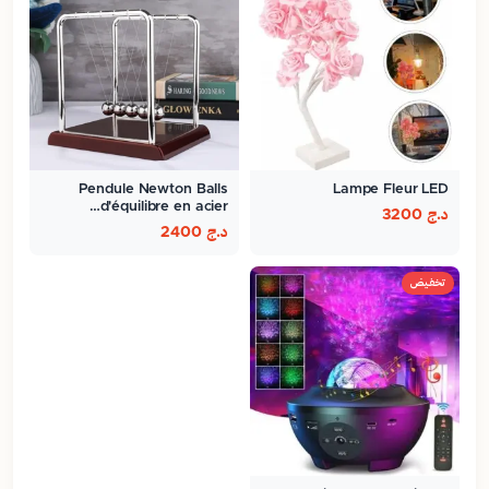
Pendule Newton Balls
Lampe Fleur LED
d'équilibre en acier…
د.ج
3200
د.ج
2400
تخفيض