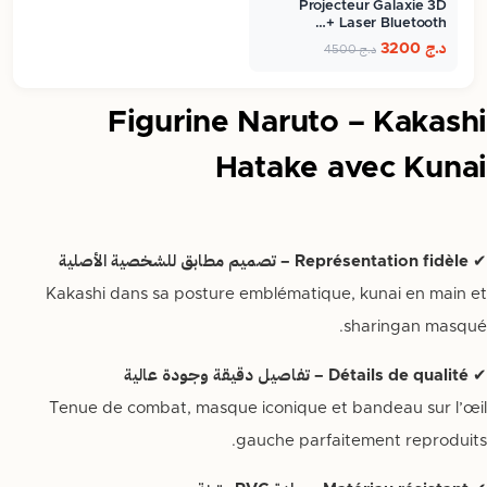
Projecteur Galaxie 3D
Laser Bluetooth +…
د.ج
3200
د.ج
4500
Figurine Naruto – Kakashi
Hatake avec Kunai
✔
Représentation fidèle – تصميم مطابق للشخصية الأصلية
Kakashi dans sa posture emblématique, kunai en main et
sharingan masqué.
✔
Détails de qualité – تفاصيل دقيقة وجودة عالية
Tenue de combat, masque iconique et bandeau sur l’œil
gauche parfaitement reproduits.