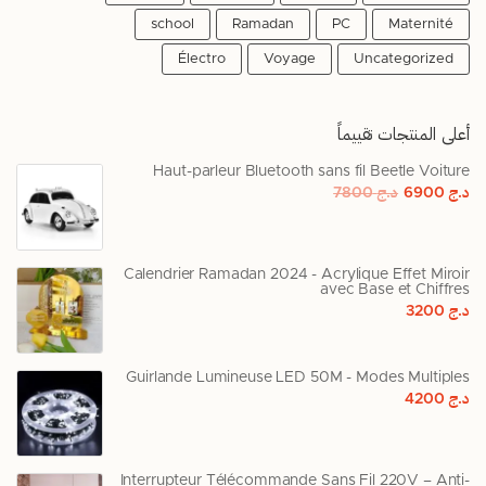
school
Ramadan
PC
Maternité
Électro
Voyage
Uncategorized
أعلى المنتجات تقييماً
Haut-parleur Bluetooth sans fil Beetle Voiture
د.ج
6900
د.ج
7800
Calendrier Ramadan 2024 - Acrylique Effet Miroir
avec Base et Chiffres
د.ج
3200
Guirlande Lumineuse LED 50M - Modes Multiples
د.ج
4200
Interrupteur Télécommande Sans Fil 220V – Anti-