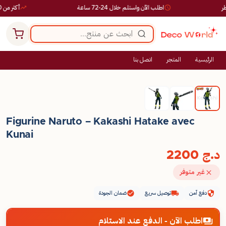
اطلب الآن واستلم خلال 24-72 ساعة
أكثر من 10,000 طلب ناجح
الرئيسية
المتجر
اتصل بنا
Figurine Naruto – Kakashi Hatake avec
Kunai
د.ج
2200
غير متوفر
دفع آمن
توصيل سريع
ضمان الجودة
اطلب الآن - الدفع عند الاستلام