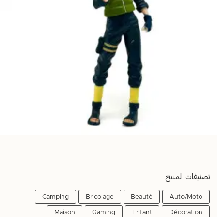
تصنيفات المنتج
Camping
Bricolage
Beauté
Auto/Moto
Maison
Gaming
Enfant
Décoration