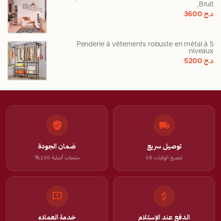
Bruit,
د.ج
3600
Penderie à vêtements robuste en métal à 5
niveaux
د.ج
5200
توصيل سريع
ضمان الجودة
لجميع الولايات 58
منتجات أصلية 100%
الدفع عند الإستلام
خدمة العملاء