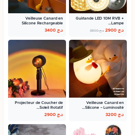
Veilleuse Canard en
Guirlande LED 10M RVB +
Silicone Rechargeable
Lampe…
د.ج
2900
د.ج
3400
د.ج
3800
Projecteur de Coucher de
Veilleuse Canard en
Soleil Rotatif…
Silicone – Luminosité…
د.ج
3200
د.ج
2900