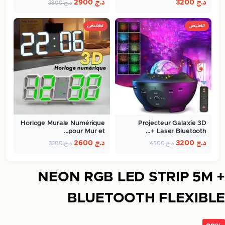
د.ج
3200
د.ج
2900
د.ج
3800
تخفيض
تخفيض
Horloge Murale Numérique
Projecteur Galaxie 3D
pour Mur et…
Laser Bluetooth +…
د.ج
3200
د.ج
2600
د.ج
4500
د.ج
3200
NEON RGB LED STRIP 5M +
BLUETOOTH FLEXIBLE