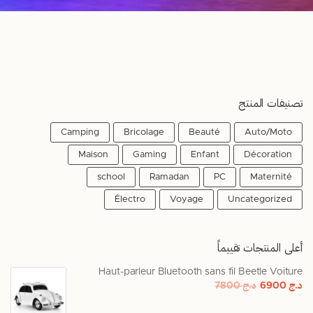
تصنيفات المنتج
Camping
Bricolage
Beauté
Auto/Moto
Maison
Gaming
Enfant
Décoration
school
Ramadan
PC
Maternité
Électro
Voyage
Uncategorized
أعلى المنتجات تقييماً
Haut-parleur Bluetooth sans fil Beetle Voiture
د.ج
6900
د.ج
7800