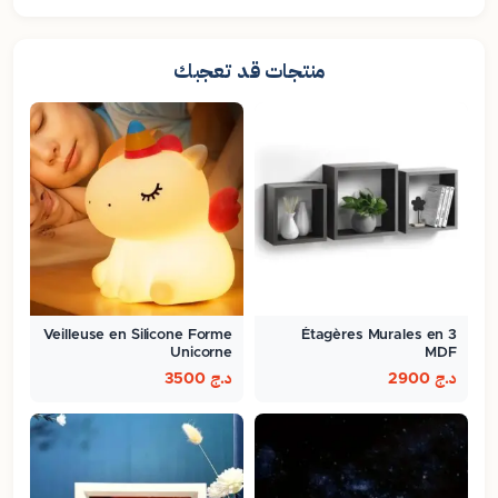
منتجات قد تعجبك
Veilleuse en Silicone Forme
3 Étagères Murales en
Unicorne
MDF
د.ج
2900
د.ج
3500