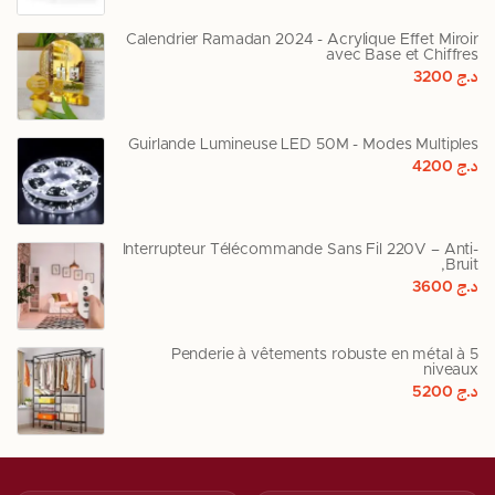
Calendrier Ramadan 2024 - Acrylique Effet Miroir
avec Base et Chiffres
د.ج
3200
Guirlande Lumineuse LED 50M - Modes Multiples
د.ج
4200
Interrupteur Télécommande Sans Fil 220V – Anti-
Bruit,
د.ج
3600
Penderie à vêtements robuste en métal à 5
niveaux
د.ج
5200