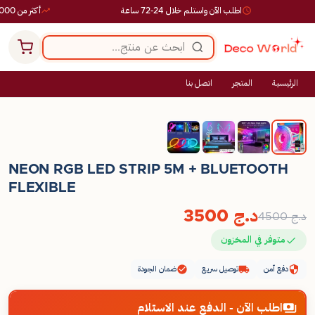
اطلب الآن واستلم خلال 24-72 ساعة
أكثر من 10,000 طلب ناجح
الرئيسية
المتجر
اتصل بنا
-22%
NEON RGB LED STRIP 5M + BLUETOOTH
FLEXIBLE
د.ج
3500
د.ج
4500
متوفر في المخزون
دفع آمن
توصيل سريع
ضمان الجودة
اطلب الآن - الدفع عند الاستلام