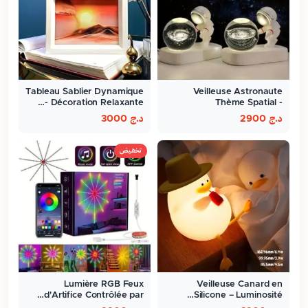
Tableau Sablier Dynamique
Veilleuse Astronaute
- Décoration Relaxante…
Thème Spatial -
ambiance…
د.ج
2900
د.ج
3000
تخفيض
Lumière RGB Feux
Veilleuse Canard en
d'Artifice Contrôlée par…
Silicone – Luminosité…