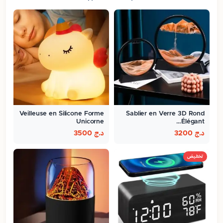
Veilleuse en Silicone Forme
Sablier en Verre 3D Rond
Unicorne
Élégant…
د.ج
3200
د.ج
3500
تخفيض