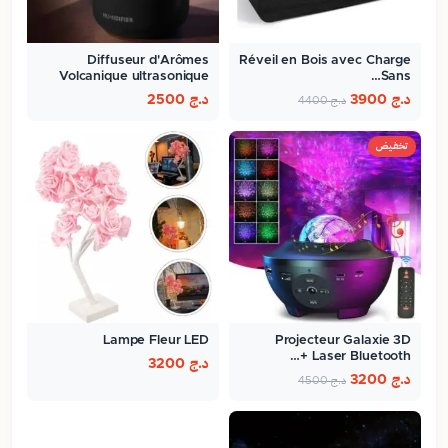
Diffuseur d'Arômes
Réveil en Bois avec Charge
Volcanique ultrasonique
Sans…
300ml
د.ج
3900
د.ج
2500
د.ج
4400
تخفيض
Lampe Fleur LED
Projecteur Galaxie 3D
Laser Bluetooth +…
د.ج
3200
د.ج
3200
د.ج
4500