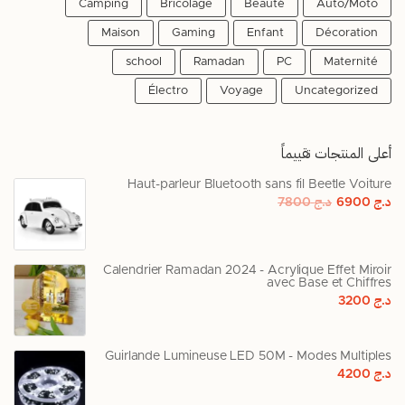
Camping
Bricolage
Beauté
Auto/Moto
Maison
Gaming
Enfant
Décoration
school
Ramadan
PC
Maternité
Électro
Voyage
Uncategorized
أعلى المنتجات تقييماً
Haut-parleur Bluetooth sans fil Beetle Voiture
د.ج
6900
د.ج
7800
Calendrier Ramadan 2024 - Acrylique Effet Miroir
avec Base et Chiffres
د.ج
3200
Guirlande Lumineuse LED 50M - Modes Multiples
د.ج
4200