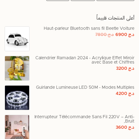
أعلى المنتجات تقييماً
Haut-parleur Bluetooth sans fil Beetle Voiture
د.ج
6900
د.ج
7800
Calendrier Ramadan 2024 - Acrylique Effet Miroir
avec Base et Chiffres
د.ج
3200
Guirlande Lumineuse LED 50M - Modes Multiples
د.ج
4200
Interrupteur Télécommande Sans Fil 220V – Anti-
Bruit,
د.ج
3600