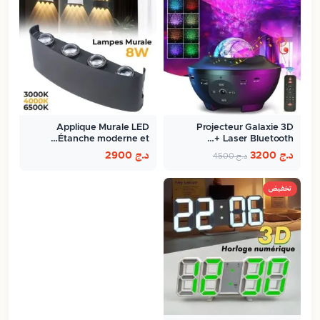
Applique Murale LED
Projecteur Galaxie 3D
Étanche moderne et…
Laser Bluetooth +…
د.ج
3200
د.ج
2900
د.ج
4500
تخفيض