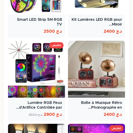
Smart LED Strip 5M RGB
Kit Lumières LED RGB pour
TV
Miroir…
د.ج
2400
د.ج
2500
تخفيض
Lumière RGB Feux
Boîte à Musique Rétro
d'Artifice Contrôlée par…
Phonographe en…
د.ج
2400
د.ج
2900
د.ج
3800
تخفيض