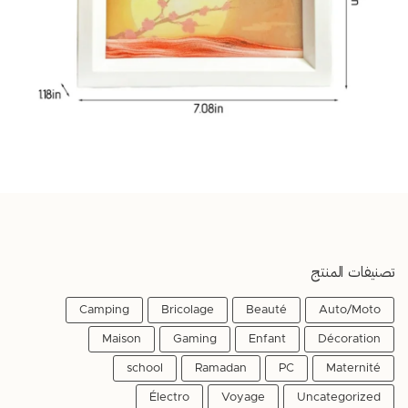
تصنيفات المنتج
Camping
Bricolage
Beauté
Auto/Moto
Maison
Gaming
Enfant
Décoration
school
Ramadan
PC
Maternité
Électro
Voyage
Uncategorized