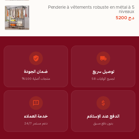
Penderie à vêtements robuste en métal à 5
niveaux
د.ج
5200
توصيل سريع
ضمان الجودة
لجميع الولايات 58
منتجات أصلية 100%
الدفع عند الإستلام
خدمة العملاء
بدون دفع مسبق
دعم مستمر 24/7