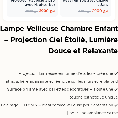
Projecteur Astronaute LED
Réveil en Bois avec Charge
avec Haut-parleur
Sans…
Bluetooth…
د.ج
3900
د.ج
3900
د.ج
4400
د.ج
4900
Lampe Veilleuse Chambre Enfant
– Projection Ciel Étoilé, Lumière
Douce et Relaxante
✔️ Projection lumineuse en forme d’étoiles – crée une
atmosphère apaisante et féerique sur les murs et le plafond |
✔️ Surface brillante avec paillettes décoratives – ajoute une
touche esthétique unique |
✔️ Éclairage LED doux – idéal comme veilleuse pour enfants ou
pour une ambiance calme |