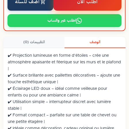
اطلب الآن
أضف للسلة
اطلب عبر واتساب
الوصف
التقييمات (0)
✔️ Projection lumineuse en forme d’étoiles – crée une
atmosphère apaisante et féerique sur les murs et le plafond
|
✔️ Surface brillante avec paillettes décoratives – ajoute une
touche esthétique unique |
✔️ Éclairage LED doux – idéal comme veilleuse pour
enfants ou pour une ambiance calme |
✔️ Utilisation simple – interrupteur discret avec lumière
stable |
✔️ Format compact – parfaite sur une table de chevet ou
une petite étagère |
✔️ Idéale comme décoration, cadeau original ou lumière