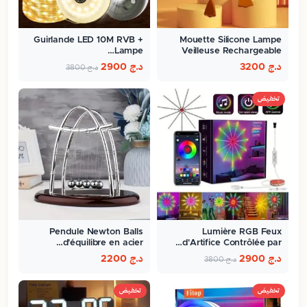
Guirlande LED 10M RVB +
Mouette Silicone Lampe
Lampe…
Veilleuse Rechargeable
Pour…
د.ج
3200
د.ج
2900
د.ج
3800
تخفيض
Pendule Newton Balls
Lumière RGB Feux
d'équilibre en acier…
d'Artifice Contrôlée par…
د.ج
2900
د.ج
2200
د.ج
3800
تخفيض
تخفيض