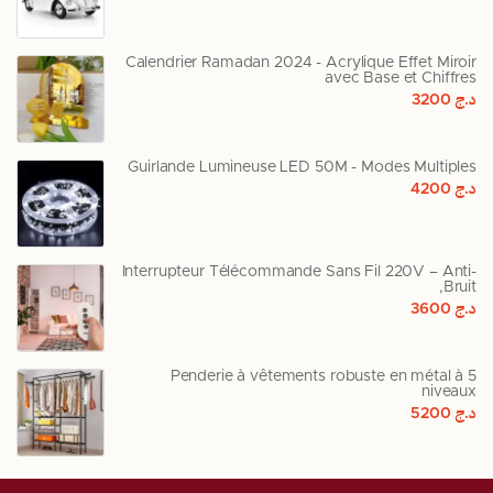
Calendrier Ramadan 2024 - Acrylique Effet Miroir
avec Base et Chiffres
د.ج
3200
Guirlande Lumineuse LED 50M - Modes Multiples
د.ج
4200
Interrupteur Télécommande Sans Fil 220V – Anti-
Bruit,
د.ج
3600
Penderie à vêtements robuste en métal à 5
niveaux
د.ج
5200