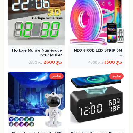
Horloge Murale Numérique
NEON RGB LED STRIP 5M
pour Mur et…
+…
د.ج
3500
د.ج
2600
د.ج
4500
د.ج
3200
تخفيض
تخفيض