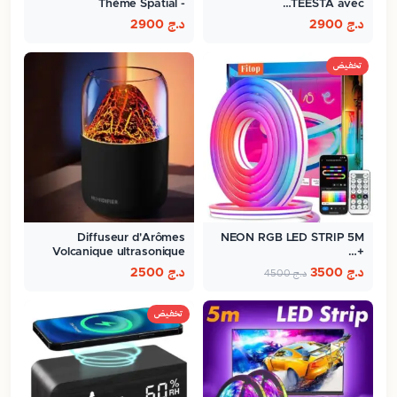
Thème Spatial -
TEESTA avec…
ambiance…
د.ج
2900
د.ج
2900
تخفيض
Diffuseur d'Arômes
NEON RGB LED STRIP 5M
Volcanique ultrasonique
+…
300ml
د.ج
3500
د.ج
2500
د.ج
4500
تخفيض