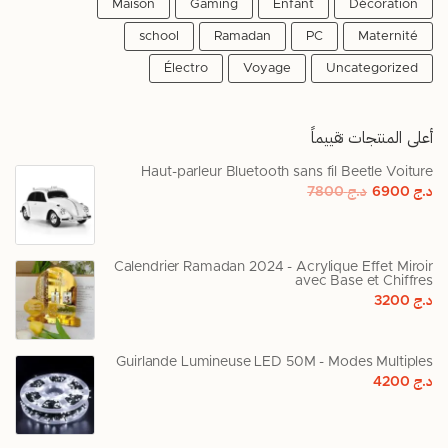
Maison
Gaming
Enfant
Décoration
school
Ramadan
PC
Maternité
Électro
Voyage
Uncategorized
أعلى المنتجات تقييماً
Haut-parleur Bluetooth sans fil Beetle Voiture
د.ج
6900
د.ج
7800
Calendrier Ramadan 2024 - Acrylique Effet Miroir
avec Base et Chiffres
د.ج
3200
Guirlande Lumineuse LED 50M - Modes Multiples
د.ج
4200