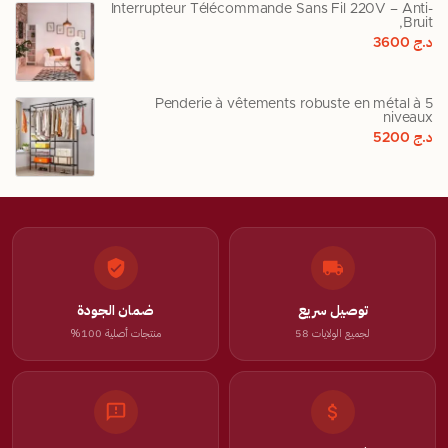
Interrupteur Télécommande Sans Fil 220V – Anti-
Bruit,
د.ج
3600
Penderie à vêtements robuste en métal à 5
niveaux
د.ج
5200
توصيل سريع
ضمان الجودة
لجميع الولايات 58
منتجات أصلية 100%