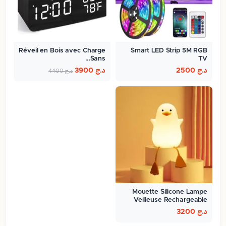
Réveil en Bois avec Charge
Smart LED Strip 5M RGB
Sans…
TV
د.ج
2500
د.ج
3900
د.ج
4400
Mouette Silicone Lampe
Veilleuse Rechargeable
Pour…
د.ج
3200