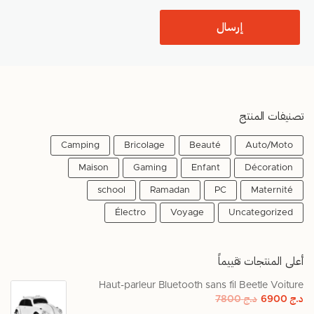
تصنيفات المنتج
Camping
Bricolage
Beauté
Auto/Moto
Maison
Gaming
Enfant
Décoration
school
Ramadan
PC
Maternité
Électro
Voyage
Uncategorized
أعلى المنتجات تقييماً
Haut-parleur Bluetooth sans fil Beetle Voiture
د.ج
6900
د.ج
7800