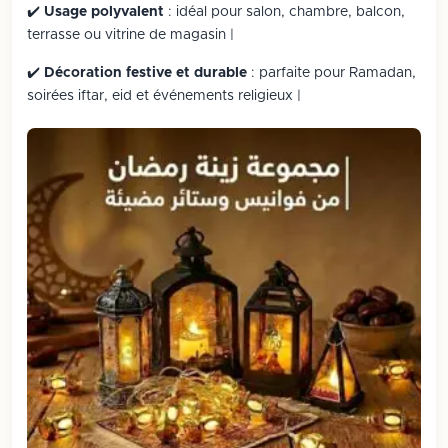
✔️
Usage polyvalent
: idéal pour salon, chambre, balcon,
terrasse ou vitrine de magasin |
✔️
Décoration festive et durable
: parfaite pour Ramadan,
soirées iftar, eid et événements religieux |