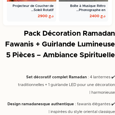
Projecteur de Coucher de
Boîte à Musique Rétro
Soleil Rotatif…
Phonographe en…
د.ج
2400
د.ج
2900
Pack Décoration Ramadan
Fawanis + Guirlande Lumineuse
5 Pièces – Ambiance Spirituelle
Set décoratif complet Ramadan
: 4 lanternes
✔️
traditionnelles + 1 guirlande LED pour une décoration
harmonieuse |
Design ramadanesque authentique
: fawanis élégantes
✔️
inspirées du style oriental classique |