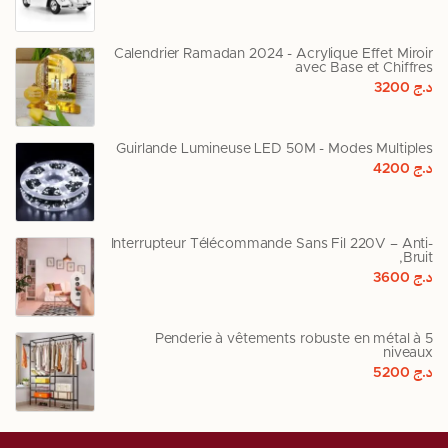
Calendrier Ramadan 2024 - Acrylique Effet Miroir
avec Base et Chiffres
د.ج
3200
Guirlande Lumineuse LED 50M - Modes Multiples
د.ج
4200
Interrupteur Télécommande Sans Fil 220V – Anti-
Bruit,
د.ج
3600
Penderie à vêtements robuste en métal à 5
niveaux
د.ج
5200