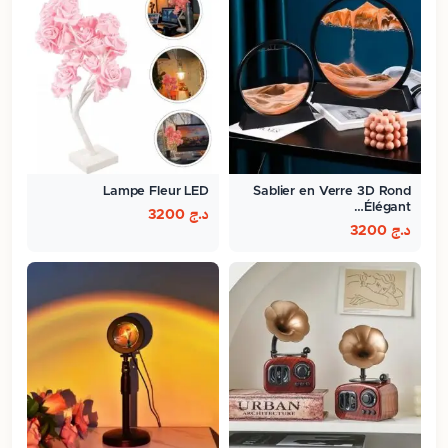
Lampe Fleur LED
Sablier en Verre 3D Rond
Élégant…
د.ج
3200
د.ج
3200