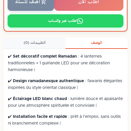
اطلب الآن
أضف للسلة
اطلب عبر واتساب
الوصف
التقييمات (0)
✔️
Set décoratif complet Ramadan
: 4 lanternes
traditionnelles + 1 guirlande LED pour une décoration
harmonieuse |
✔️
Design ramadanesque authentique
: fawanis élégantes
inspirées du style oriental classique |
✔️
Éclairage LED blanc chaud
: lumière douce et apaisante
pour une atmosphère spirituelle et conviviale |
✔️
Installation facile et rapide
: prêt à l’emploi, sans outils
ni branchement complexe |