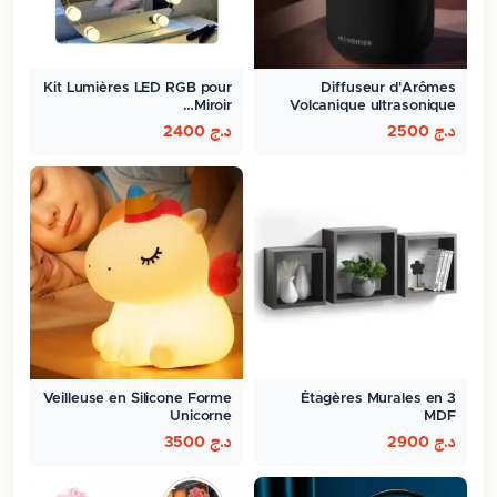
Kit Lumières LED RGB pour
Diffuseur d'Arômes
Miroir…
Volcanique ultrasonique
300ml
د.ج
2500
د.ج
2400
Veilleuse en Silicone Forme
3 Étagères Murales en
Unicorne
MDF
د.ج
2900
د.ج
3500