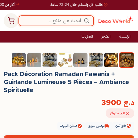
اطلب الآن واستلم خلال 24-72 ساعة
أكثر من 10,000 طلب ناجح
الرئيسية
المتجر
اتصل بنا
Pack Décoration Ramadan Fawanis +
Guirlande Lumineuse 5 Pièces – Ambiance
Spirituelle
د.ج
3900
غير متوفر
دفع آمن
توصيل سريع
ضمان الجودة