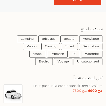
تصنيفات المنتج
Camping
Bricolage
Beauté
Auto/Moto
Maison
Gaming
Enfant
Décoration
school
Ramadan
PC
Maternité
Électro
Voyage
Uncategorized
أعلى المنتجات تقييماً
Haut-parleur Bluetooth sans fil Beetle Voiture
د.ج
6900
د.ج
7800