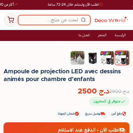
اطلب الآن واستلم خلال 24-72 ساعة
أكثر من 10,000 طلب ناجح
الرئيسية
المتجر
اتصل بنا
-14%
Ampoule de projection LED avec dessins
animés pour chambre d’enfants
د.ج
2500
د.ج
2900
متوفر في المخزون
دفع آمن
توصيل سريع
ضمان الجودة
اطلب الآن - الدفع عند الاستلام