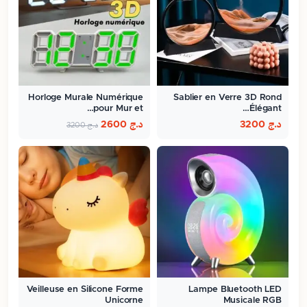
Horloge Murale Numérique
Sablier en Verre 3D Rond
pour Mur et…
Élégant…
د.ج
3200
د.ج
2600
د.ج
3200
Veilleuse en Silicone Forme
Lampe Bluetooth LED
Unicorne
Musicale RGB