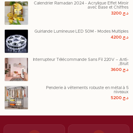
Calendrier Ramadan 2024 - Acrylique Effet Miroir
avec Base et Chiffres
د.ج
3200
Guirlande Lumineuse LED 50M - Modes Multiples
د.ج
4200
Interrupteur Télécommande Sans Fil 220V – Anti-
Bruit,
د.ج
3600
Penderie à vêtements robuste en métal à 5
niveaux
د.ج
5200