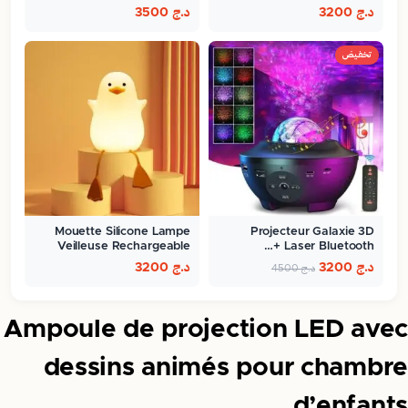
د.ج
3200
د.ج
3500
تخفيض
Mouette Silicone Lampe
Projecteur Galaxie 3D
Veilleuse Rechargeable
Laser Bluetooth +…
Pour…
د.ج
3200
د.ج
3200
د.ج
4500
Ampoule de projection LED avec
dessins animés pour chambre
d’enfants