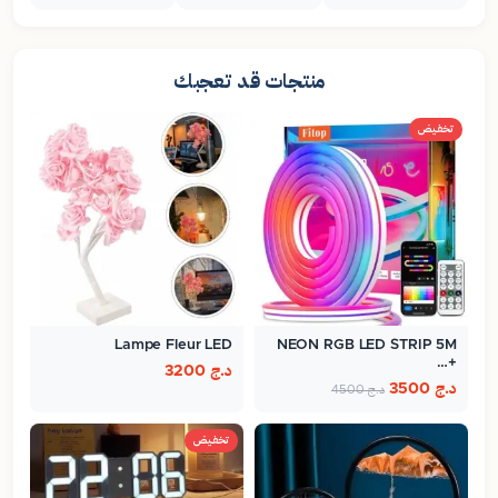
منتجات قد تعجبك
تخفيض
Lampe Fleur LED
NEON RGB LED STRIP 5M
+…
د.ج
3200
د.ج
3500
د.ج
4500
تخفيض