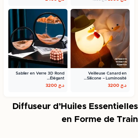
Sablier en Verre 3D Rond
Veilleuse Canard en
Élégant…
Silicone – Luminosité…
د.ج
3200
د.ج
3200
Diffuseur d’Huiles Essentielles
en Forme de Train