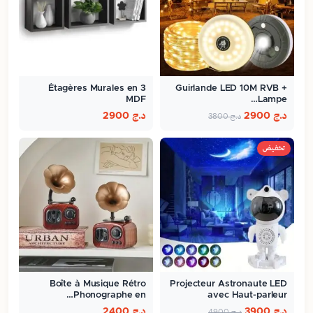
3 Étagères Murales en
Guirlande LED 10M RVB +
MDF
Lampe…
د.ج
2900
د.ج
2900
د.ج
3800
تخفيض
Boîte à Musique Rétro
Projecteur Astronaute LED
Phonographe en…
avec Haut-parleur
Bluetooth…
د.ج
3900
د.ج
2400
د.ج
4900