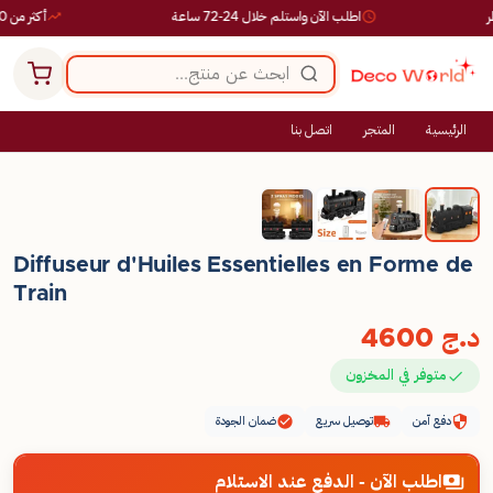
اطلب الآن واستلم خلال 24-72 ساعة
أكثر من 10,000 طلب ناجح
الرئيسية
المتجر
اتصل بنا
Diffuseur d'Huiles Essentielles en Forme de
Train
د.ج
4600
متوفر في المخزون
دفع آمن
توصيل سريع
ضمان الجودة
اطلب الآن - الدفع عند الاستلام