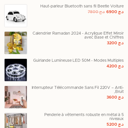
Haut-parleur Bluetooth sans fil Beetle Voiture
د.ج
6900
د.ج
7800
Calendrier Ramadan 2024 - Acrylique Effet Miroir
avec Base et Chiffres
د.ج
3200
Guirlande Lumineuse LED 50M - Modes Multiples
د.ج
4200
Interrupteur Télécommande Sans Fil 220V – Anti-
Bruit,
د.ج
3600
Penderie à vêtements robuste en métal à 5
niveaux
د.ج
5200