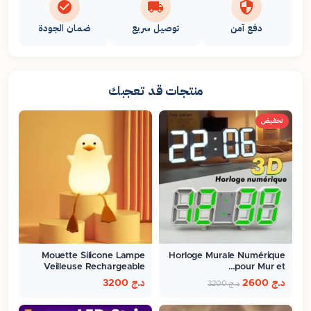
دفع آمن
توصيل سريع
ضمان الجودة
منتجات قد تعجبك
تخفيض
Mouette Silicone Lampe
Horloge Murale Numérique
Veilleuse Rechargeable
pour Mur et…
Pour…
د.ج
2600
د.ج
3200
د.ج
3200