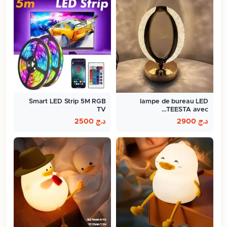
Smart LED Strip 5M RGB
lampe de bureau LED
TV
TEESTA avec…
د.ج
2900
د.ج
2500