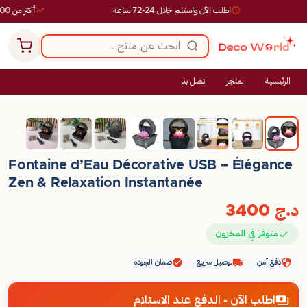
اطلب الآن واستلم خلال 24-72 ساعة
أكثر من 10,000 طلب ناجح
الرئيسية
المتجر
اتصل بنا
Fontaine d’Eau Décorative USB – Élégance
Zen & Relaxation Instantanée
د.ج
3400
متوفر في المخزون
دفع آمن
توصيل سريع
ضمان الجودة
اطلب الآن - الدفع عند الاستلام