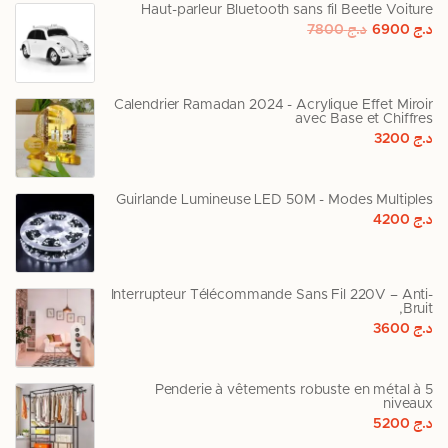
Haut-parleur Bluetooth sans fil Beetle Voiture
د.ج
6900
د.ج
7800
Calendrier Ramadan 2024 - Acrylique Effet Miroir
avec Base et Chiffres
د.ج
3200
Guirlande Lumineuse LED 50M - Modes Multiples
د.ج
4200
Interrupteur Télécommande Sans Fil 220V – Anti-
Bruit,
د.ج
3600
Penderie à vêtements robuste en métal à 5
niveaux
د.ج
5200