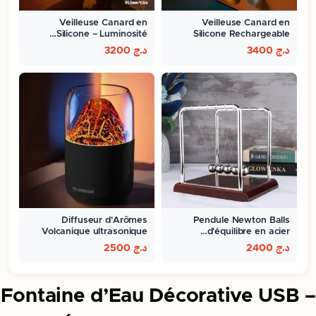
Veilleuse Canard en
Veilleuse Canard en
Silicone – Luminosité…
Silicone Rechargeable
د.ج
3400
د.ج
3200
Diffuseur d'Arômes
Pendule Newton Balls
Volcanique ultrasonique
d'équilibre en acier…
300ml
د.ج
2400
د.ج
2500
Fontaine d’Eau Décorative USB –