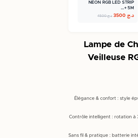
NEON RGB LED STRIP
5M +…
د.ج
3500
د.ج
4500
Lampe de Ch
Veilleuse R
✔️ Élégance & confort : style 
✔️ Contrôle intelligent : rotati
✔️ Sans fil & pratique : batterie