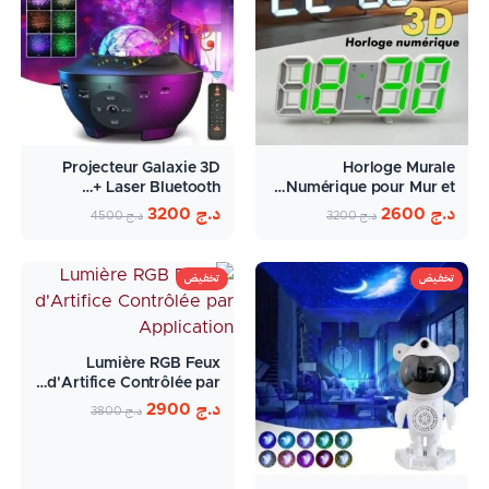
Projecteur Galaxie 3D
Horloge Murale
Laser Bluetooth +…
Numérique pour Mur et…
د.ج
2600
د.ج
3200
د.ج
3200
د.ج
4500
تخفيض
تخفيض
Lumière RGB Feux
d'Artifice Contrôlée par…
د.ج
2900
د.ج
3800