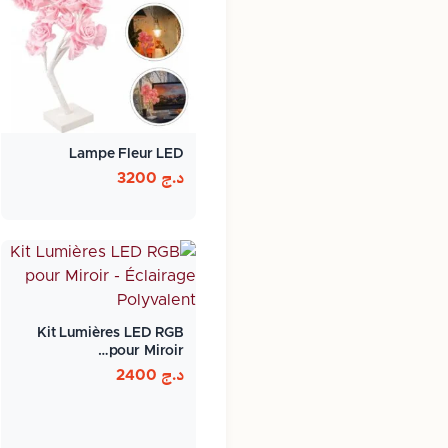
Lampe Fleur LED
د.ج
3200
Kit Lumières LED RGB
pour Miroir…
د.ج
2400