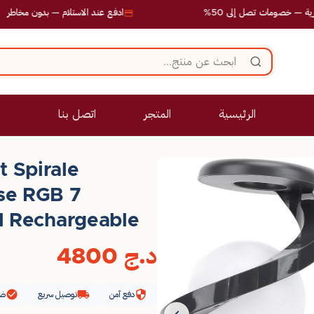
مات تصل إلى 50%
ادفع عند الاستلام — بدون مخاطر
الرئيسية
المتجر
اتصل بنا
 Spirale
se RGB 7
il Rechargeable
د.ج
4800
دفع آمن
توصيل سريع
ضم