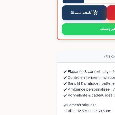
أضف للسلة
بر واتساب
ت (0)
✔️ Élégance & confort : style 
✔️ Contrôle intelligent : rota
✔️ Sans fil & pratique : batte
✔️ Ambiance personnalisée : 7
✔️ Polyvalente & cadeau idéal
✔️Caractéristiques :
• Taille : ‎12,5 × 12,5 × 21,5 cm