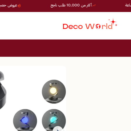
أكثر من 10,000 طلب ناجح
عروض حصرية — خصو