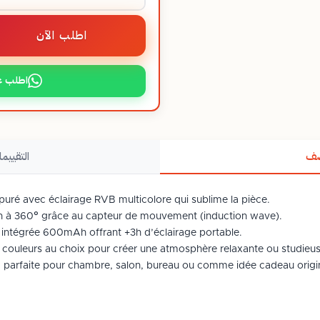
اطلب الآن
اطلب ع
صف
التقييما
épuré avec éclairage RVB multicolore qui sublime la pièce.
tion à 360° grâce au capteur de mouvement (induction wave).
rie intégrée 600mAh offrant +3h d’éclairage portable.
 couleurs au choix pour créer une atmosphère relaxante ou studieus
 : parfaite pour chambre, salon, bureau ou comme idée cadeau origi