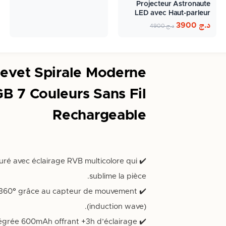
Projecteur Astronaute
LED avec Haut-parleur
Bluetooth…
د.ج
3900
د.ج
4900
evet Spirale Moderne
GB 7 Couleurs Sans Fil
Rechargeable
épuré avec éclairage RVB multicolore qui
sublime la pièce.
on à 360° grâce au capteur de mouvement
(induction wave).
 intégrée 600mAh offrant +3h d’éclairage