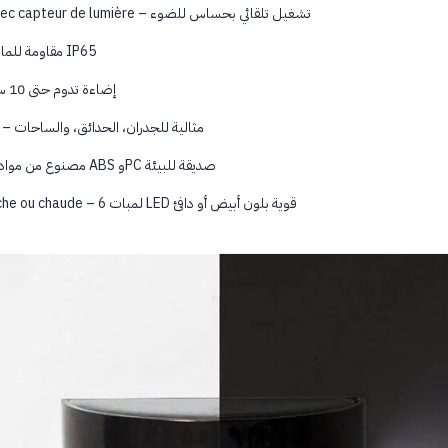
Fonctionnement automatique avec capteur de lumière – تشغيل تلقائي بحساس للضوء
Résistance à l’eau IP65 – مقاومة للماء بمعيار IP65
Éclaire jusqu’à 10 heures – إضاءة تدوم حتى 10 ساعات
Convient aux murs, jardins, cours – مثالية للجدران، الحدائق، والساحات
Matériau écologique ABS+PC – مصنوع من مواد ABS وPC صديقة للبيئة
6 LED puissantes à lumière blanche ou chaude – 6 لمبات LED قوية بلون أبيض أو دافئ