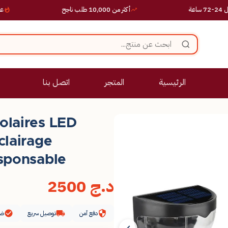
أكثر من 10,000 طلب ناجح
عروض حصرية 
الرئيسية
المتجر
اتصل بنا
olaires LED
clairage
esponsable
د.ج
2500
دفع آمن
توصيل سريع
ضم