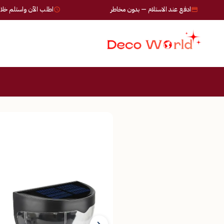
ادفع عند الاستلام — بدون مخاطر
اطلب الآن واستلم خلال 24-72 ساعة