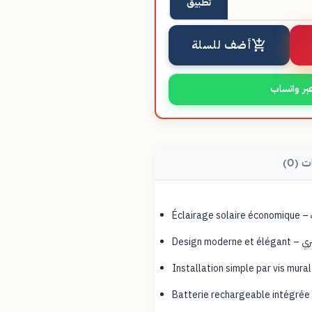
تطبيق
أضف للسلة
بر واتساب
ت (0)
 وعصري