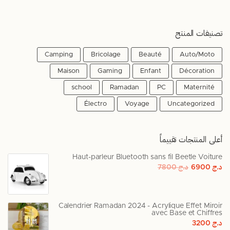
تصنيفات المنتج
Camping
Bricolage
Beauté
Auto/Moto
Maison
Gaming
Enfant
Décoration
school
Ramadan
PC
Maternité
Électro
Voyage
Uncategorized
أعلى المنتجات تقييماً
Haut-parleur Bluetooth sans fil Beetle Voiture
د.ج
6900
د.ج
7800
Calendrier Ramadan 2024 - Acrylique Effet Miroir
avec Base et Chiffres
د.ج
3200