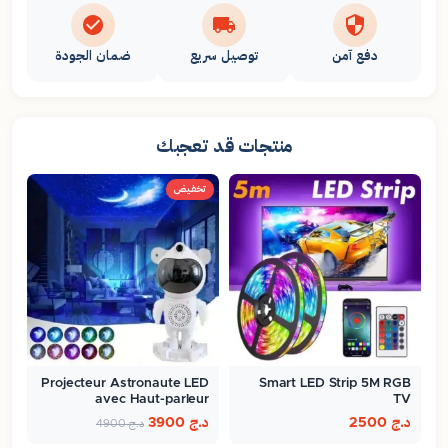
دفع آمن
توصيل سريع
ضمان الجودة
منتجات قد تعجبك
تخفيض
Projecteur Astronaute LED
Smart LED Strip 5M RGB
avec Haut-parleur
TV
Bluetooth…
د.ج
2500
د.ج
3900
د.ج
4900