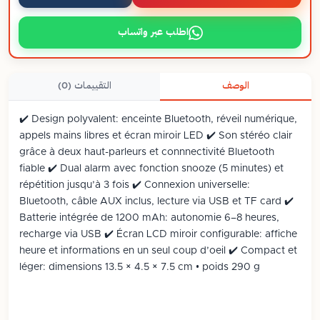
اطلب عبر واتساب
الوصف
التقييمات (0)
✔️ Design polyvalent: enceinte Bluetooth, réveil numérique,
appels mains libres et écran miroir LED ✔️ Son stéréo clair
grâce à deux haut-parleurs et connnectivité Bluetooth
fiable ✔️ Dual alarm avec fonction snooze (5 minutes) et
répétition jusqu’à 3 fois ✔️ Connexion universelle:
Bluetooth, câble AUX inclus, lecture via USB et TF card ✔️
Batterie intégrée de 1200 mAh: autonomie 6–8 heures,
recharge via USB ✔️ Écran LCD miroir configurable: affiche
heure et informations en un seul coup d’oeil ✔️ Compact et
léger: dimensions 13.5 × 4.5 × 7.5 cm • poids 290 g