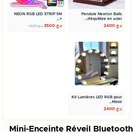
NEON RGB LED STRIP 5M
Pendule Newton Balls
+…
d'équilibre en acier…
د.ج
2400
د.ج
3500
د.ج
4500
Kit Lumières LED RGB pour
Miroir…
د.ج
2400
Mini-Enceinte Réveil Bluetooth