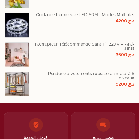
Guirlande Lumineuse LED 50M - Modes Multiples
د.ج
4200
Interrupteur Télécommande Sans Fil 220V – Anti-
Bruit,
د.ج
3600
Penderie à vêtements robuste en métal à 5
niveaux
د.ج
5200
توصيل سريع
ضمان الجودة