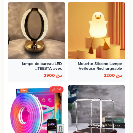
lampe de bureau LED
Mouette Silicone Lampe
TEESTA avec…
Veilleuse Rechargeable
Pour…
د.ج
3200
د.ج
2900
تخفيض