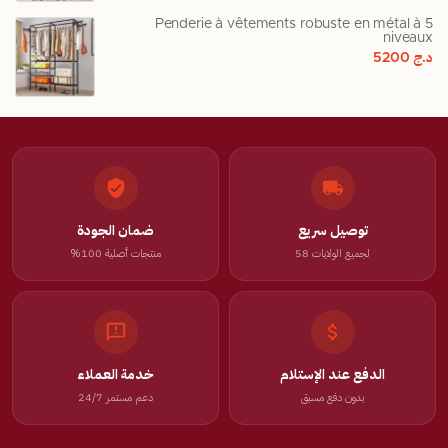
Penderie à vêtements robuste en métal à 5
niveaux
د.ج
5200
توصيل سريع
ضمان الجودة
لجميع الولايات 58
منتجات أصلية 100%
الدفع عند الإستلام
خدمة العملاء
بدون دفع مسبق
دعم مستمر 24/7