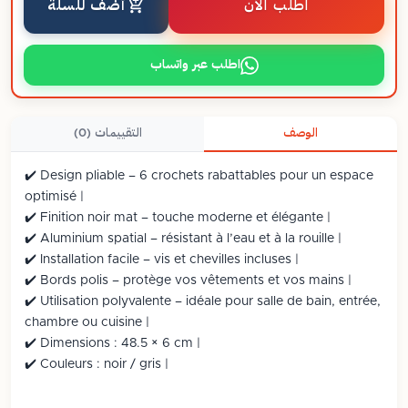
اطلب الآن
أضف للسلة
اطلب عبر واتساب
الوصف
التقييمات (0)
✔️ Design pliable – 6 crochets rabattables pour un espace
optimisé |
✔️ Finition noir mat – touche moderne et élégante |
✔️ Aluminium spatial – résistant à l’eau et à la rouille |
✔️ Installation facile – vis et chevilles incluses |
✔️ Bords polis – protège vos vêtements et vos mains |
✔️ Utilisation polyvalente – idéale pour salle de bain, entrée,
chambre ou cuisine |
✔️ Dimensions : 48.5 × 6 cm |
✔️ Couleurs : noir / gris |