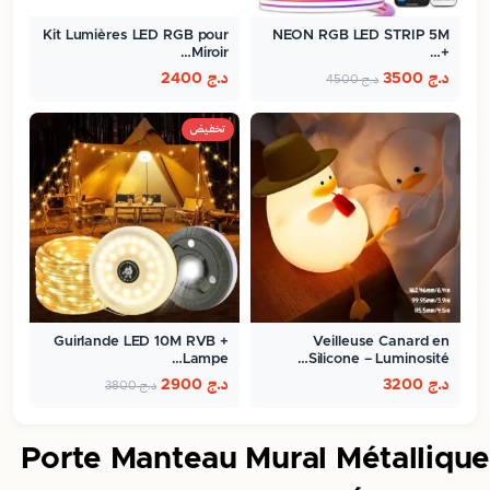
Kit Lumières LED RGB pour
NEON RGB LED STRIP 5M
Miroir…
+…
د.ج
3500
د.ج
2400
د.ج
4500
تخفيض
Guirlande LED 10M RVB +
Veilleuse Canard en
Lampe…
Silicone – Luminosité…
د.ج
3200
د.ج
2900
د.ج
3800
Porte Manteau Mural Métallique