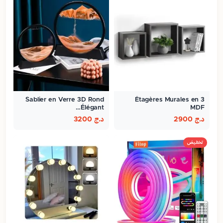
Sablier en Verre 3D Rond
3 Étagères Murales en
Élégant…
MDF
د.ج
2900
د.ج
3200
تخفيض