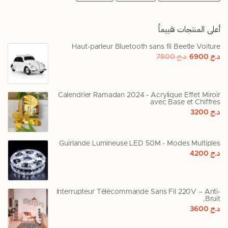
أعلى المنتجات تقييماً
Haut-parleur Bluetooth sans fil Beetle Voiture
د.ج
6900
د.ج
7800
Calendrier Ramadan 2024 - Acrylique Effet Miroir
avec Base et Chiffres
د.ج
3200
Guirlande Lumineuse LED 50M - Modes Multiples
د.ج
4200
Interrupteur Télécommande Sans Fil 220V – Anti-
Bruit,
د.ج
3600