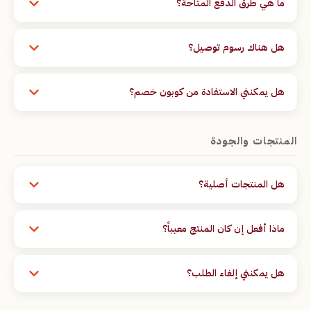
ما هي طرق الدفع المتاحة؟
نعمل حصريًا بنظام الدفع عند الاستلام (COD). لا حاجة لبطاقة
بنكية أو دفع مسبق — تدفع عند استلام طلبك.
هل هناك رسوم توصيل؟
تُحسب رسوم الشحن تلقائياً بناءً على ولايتك عند تقديم الطلب.
تظهر بوضوح قبل التأكيد النهائي.
هل يمكنني الاستفادة من كوبون خصم؟
نعم! إذا كان لديك كود خصم، أدخله في الحقل المخصص في نموذج
الطلب قبل التأكيد.
المنتجات والجودة
هل المنتجات أصلية؟
نعم، جميع منتجاتنا أصلية 100% ومضمونة الجودة. نتعامل مع
موردين موثوقين ونفحص كل منتج قبل شحنه.
ماذا أفعل إن كان المنتج معيباً؟
في حال وصولك منتجاً معيباً أو مختلفاً عن ما طلبته، تواصل معنا
خلال 24 ساعة من الاستلام وسنقوم بتبديله أو استرداد مبلغك فوراً.
هل يمكنني إلغاء الطلب؟
يمكن إلغاء الطلب قبل خروجه من المستودع. تواصل معنا في أسرع