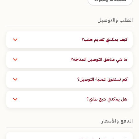
الطلب والتوصيل
كيف يمكنني تقديم طلب؟
يمكنك تقديم طلبك مباشرةً من صفحة المنتج عبر ملء نموذج
الطلب بمعلوماتك (الاسم، رقم الهاتف، الولاية، البلدية) ثم الضغط
ما هي مناطق التوصيل المتاحة؟
على زر "تأكيد الطلب". لا حاجة لإنشاء حساب.
نوصّل إلى جميع ولايات الجزائر الـ 58. تتفاوت أوقات التوصيل بين
24 و72 ساعة بحسب موقعك.
كم تستغرق عملية التوصيل؟
عادةً بين 24 و72 ساعة عمل بعد تأكيد الطلب. قد يختلف الأمر في
حالات الازدحام أو العطل الرسمية.
هل يمكنني تتبع طلبي؟
بعد تأكيد الطلب سيتصل بك أحد مندوبي التوصيل. يمكنك أيضاً
التواصل معنا عبر صفحة "اتصل بنا" بذكر رقم هاتفك لتتبع حالة
الدفع والأسعار
طلبك.