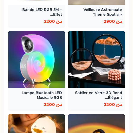
Bande LED RGB 5M –
Veilleuse Astronaute
Effet…
Thème Spatial -
ambiance…
د.ج
2900
د.ج
3200
Lampe Bluetooth LED
Sablier en Verre 3D Rond
Musicale RGB
Élégant…
د.ج
3200
د.ج
3200