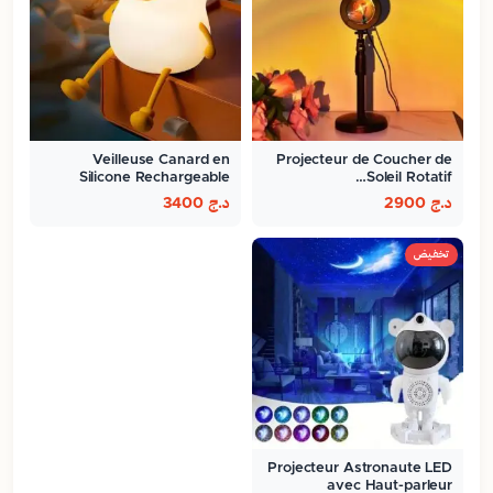
Veilleuse Canard en
Projecteur de Coucher de
Silicone Rechargeable
Soleil Rotatif…
د.ج
2900
د.ج
3400
تخفيض
Projecteur Astronaute LED
avec Haut-parleur