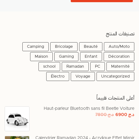
تصنيفات المنتج
Camping
Bricolage
Beauté
Auto/Moto
Maison
Gaming
Enfant
Décoration
school
Ramadan
PC
Maternité
Électro
Voyage
Uncategorized
أعلى المنتجات تقييماً
Haut-parleur Bluetooth sans fil Beetle Voiture
د.ج
6900
د.ج
7800
Calendrier Ramadan 2024 - Acrylique Effet Miroir