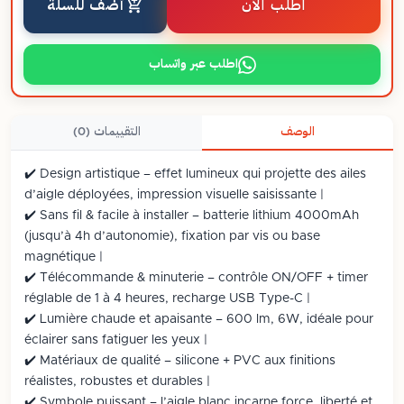
اطلب الآن
أضف للسلة
اطلب عبر واتساب
الوصف
التقييمات (0)
✔️ Design artistique – effet lumineux qui projette des ailes
d’aigle déployées, impression visuelle saisissante |
✔️ Sans fil & facile à installer – batterie lithium 4000mAh
(jusqu’à 4h d’autonomie), fixation par vis ou base
magnétique |
✔️ Télécommande & minuterie – contrôle ON/OFF + timer
réglable de 1 à 4 heures, recharge USB Type-C |
✔️ Lumière chaude et apaisante – 600 lm, 6W, idéale pour
éclairer sans fatiguer les yeux |
✔️ Matériaux de qualité – silicone + PVC aux finitions
réalistes, robustes et durables |
✔️ Symbole puissant – l’aigle blanc incarne force, liberté et