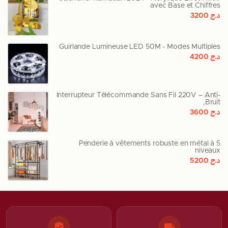
avec Base et Chiffres
د.ج
3200
Guirlande Lumineuse LED 50M - Modes Multiples
د.ج
4200
Interrupteur Télécommande Sans Fil 220V – Anti-
Bruit,
د.ج
3600
Penderie à vêtements robuste en métal à 5
niveaux
د.ج
5200