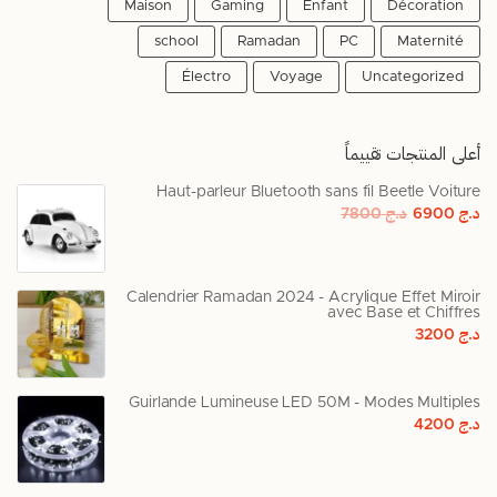
Maison
Gaming
Enfant
Décoration
school
Ramadan
PC
Maternité
Électro
Voyage
Uncategorized
أعلى المنتجات تقييماً
Haut-parleur Bluetooth sans fil Beetle Voiture
د.ج
6900
د.ج
7800
Calendrier Ramadan 2024 - Acrylique Effet Miroir
avec Base et Chiffres
د.ج
3200
Guirlande Lumineuse LED 50M - Modes Multiples
د.ج
4200