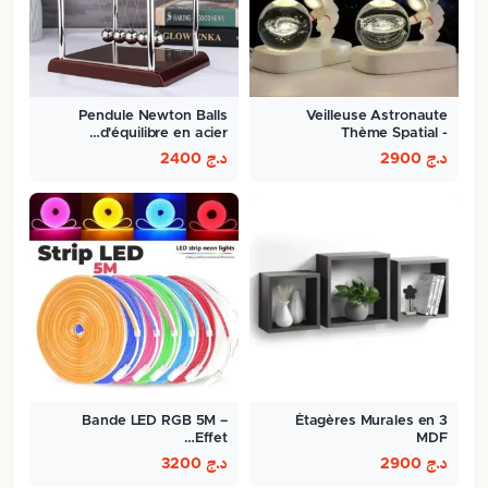
Pendule Newton Balls
Veilleuse Astronaute
d'équilibre en acier…
Thème Spatial -
ambiance…
د.ج
2900
د.ج
2400
Bande LED RGB 5M –
3 Étagères Murales en
Effet…
MDF
د.ج
2900
د.ج
3200