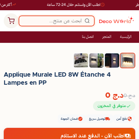
اطلب الآن واستلم خلال 24-72 ساعة
أكثر من 10,000 طلب ناجح
الرئيسية
المتجر
اتصل بنا
تخفيض
Applique Murale LED 8W Étanche 4
Lampes en PP
د.ج
0
د.ج
0
متوفر في المخزون
دفع آمن
توصيل سريع
ضمان الجودة
اطلب الآن - الدفع عند الاستلام