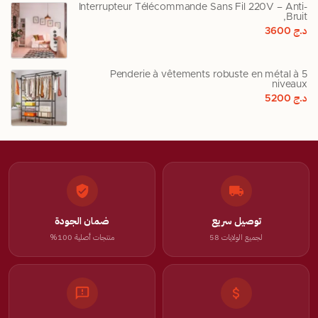
Interrupteur Télécommande Sans Fil 220V – Anti-
Bruit,
د.ج
3600
Penderie à vêtements robuste en métal à 5
niveaux
د.ج
5200
توصيل سريع
ضمان الجودة
لجميع الولايات 58
منتجات أصلية 100%