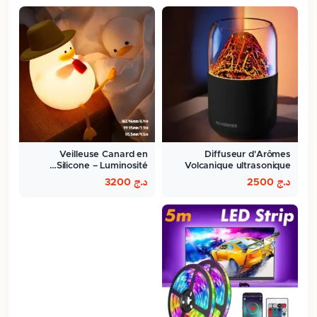
Veilleuse Canard en
Diffuseur d'Arômes
Silicone – Luminosité…
Volcanique ultrasonique
300ml
د.ج
2500
د.ج
3200