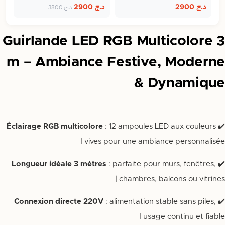
د.ج
2900
د.ج
2900
د.ج
3800
Guirlande LED RGB Multicolore 3
m – Ambiance Festive, Moderne
& Dynamique
Éclairage RGB multicolore
: 12 ampoules LED aux couleurs
✔️
vives pour une ambiance personnalisée |
Longueur idéale 3 mètres
: parfaite pour murs, fenêtres,
✔️
chambres, balcons ou vitrines |
Connexion directe 220V
: alimentation stable sans piles,
✔️
usage continu et fiable |