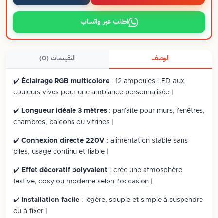
اطلب عبر واتساب
الوصف
التقييمات (0)
✔️
Éclairage RGB multicolore
: 12 ampoules LED aux
couleurs vives pour une ambiance personnalisée |
✔️
Longueur idéale 3 mètres
: parfaite pour murs, fenêtres,
chambres, balcons ou vitrines |
✔️
Connexion directe 220V
: alimentation stable sans
piles, usage continu et fiable |
✔️
Effet décoratif polyvalent
: crée une atmosphère
festive, cosy ou moderne selon l’occasion |
✔️
Installation facile
: légère, souple et simple à suspendre
ou à fixer |