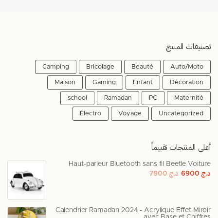
تصنيفات المنتج
Camping
Bricolage
Beauté
Auto/Moto
Maison
Gaming
Enfant
Décoration
school
Ramadan
PC
Maternité
Électro
Voyage
Uncategorized
أعلى المنتجات تقييماً
Haut-parleur Bluetooth sans fil Beetle Voiture
د.ج
6900
د.ج
7800
Calendrier Ramadan 2024 - Acrylique Effet Miroir
avec Base et Chiffres