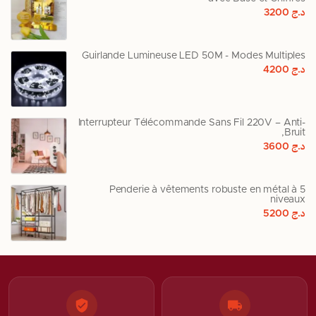
د.ج
3200
Guirlande Lumineuse LED 50M - Modes Multiples
د.ج
4200
Interrupteur Télécommande Sans Fil 220V – Anti-
Bruit,
د.ج
3600
Penderie à vêtements robuste en métal à 5
niveaux
د.ج
5200