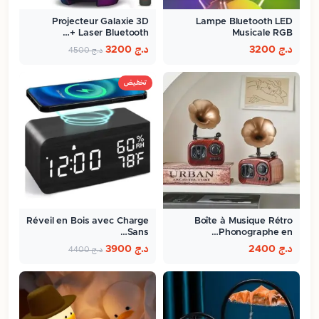
Projecteur Galaxie 3D
Lampe Bluetooth LED
Laser Bluetooth +…
Musicale RGB
د.ج
3200
د.ج
3200
د.ج
4500
تخفيض
Réveil en Bois avec Charge
Boîte à Musique Rétro
Sans…
Phonographe en…
د.ج
2400
د.ج
3900
د.ج
4400