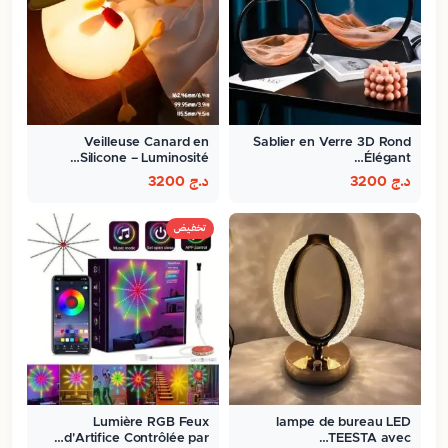
Veilleuse Canard en
Sablier en Verre 3D Rond
Silicone – Luminosité…
Élégant…
د.ج
3200
د.ج
3200
تخفيض
Lumière RGB Feux
lampe de bureau LED
d'Artifice Contrôlée par…
TEESTA avec…