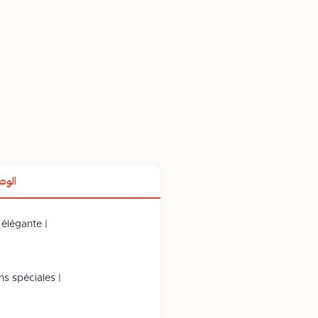
الو
élégante |
s spéciales |