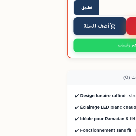
تطبيق
أضف للسلة
بر واتساب
ت (0)
✔️
Design lunaire raffiné
: str
✔️
Éclairage LED blanc chau
✔️
Idéale pour Ramadan & fêt
✔️
Fonctionnement sans fil
: 