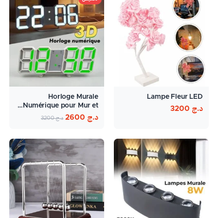
Horloge Murale
Lampe Fleur LED
Numérique pour Mur et…
د.ج
3200
د.ج
2600
د.ج
3200