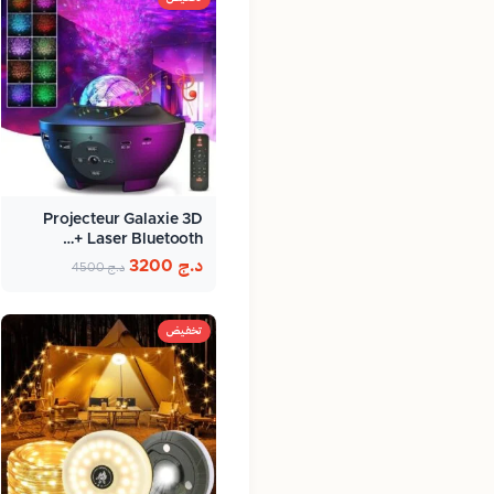
Projecteur Galaxie 3D
Laser Bluetooth +…
د.ج
3200
د.ج
4500
تخفيض