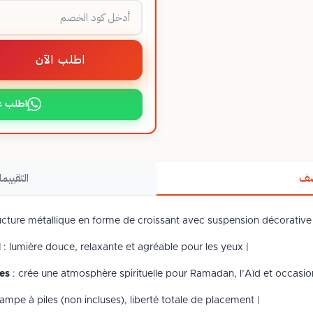
اطلب الآن
اطلب ع
صف
التقييما
ucture métallique en forme de croissant avec suspension décorative 
d
: lumière douce, relaxante et agréable pour les yeux |
es
: crée une atmosphère spirituelle pour Ramadan, l’Aïd et occasion
lampe à piles (non incluses), liberté totale de placement |