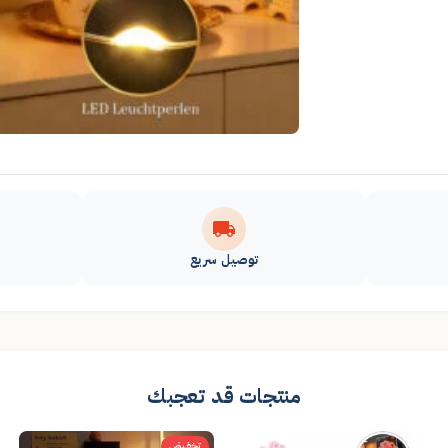
توصيل سريع
منتجات قد تعجبك
تخفيض