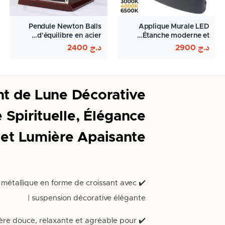
Pendule Newton Balls
Applique Murale LED
d'équilibre en acier…
Étanche moderne et…
د.ج
2900
د.ج
2400
t de Lune Décorative
Spirituelle, Élégance
et Lumière Apaisante
 métallique en forme de croissant avec
✔️
suspension décorative élégante |
ière douce, relaxante et agréable pour
✔️