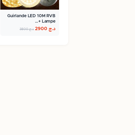
Guirlande LED 10M RVB
+ Lampe…
د.ج
2900
د.ج
3800