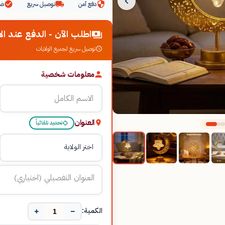
دفع آمن
توصيل سريع
ضم
اطلب الآن - الدفع عند الا
توصيل سريع لجميع الولايات
معلومات شخصية
العنوان
تحديد تلقائياً
+
−
الكمية: