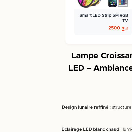
Smart LED Strip 5M RGB
TV
د.ج
2500
Lampe Croissan
LED – Ambiance 
Design lunaire raffiné
: structure
Éclairage LED blanc chaud
: lum