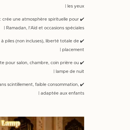
les yeux |
: crée une atmosphère spirituelle pour
✔️
Ramadan, l’Aïd et occasions spéciales |
à piles (non incluses), liberté totale de
✔️
placement |
ite pour salon, chambre, coin prière ou
✔️
lampe de nuit |
ans scintillement, faible consommation,
✔️
adaptée aux enfants |