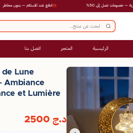
ت تصل إلى 50%
ادفع عند الاستلام — بدون مخاطر
الرئيسية
المتجر
اتصل بنا
 de Lune
– Ambiance
gance et Lumière
د.ج
2500