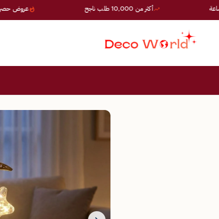
أكثر من 10,000 طلب ناجح
عروض حصرية — خصوما