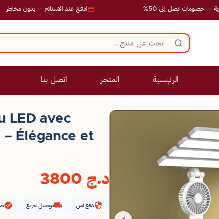
مات تصل إلى 50%
ادفع عند الاستلام — بدون مخاطر
الرئيسية
المتجر
اتصل بنا
u LED avec
l – Élégance et
د.ج
3800
دفع آمن
توصيل سريع
ضم