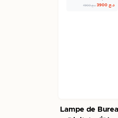
Bluetooth…
د.ج
3900
د.ج
4900
Lampe de Burea