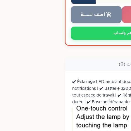
أضف للسلة
بر واتساب
ت (0)
✔️ Éclairage LED ambiant doux
notifications | ✔️ Batterie 3
tout espace de travail | ✔️ Ré
durée | ✔️ Base antidérapante -