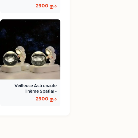
د.ج
2900
Veilleuse Astronaute
Thème Spatial -
ambiance…
د.ج
2900