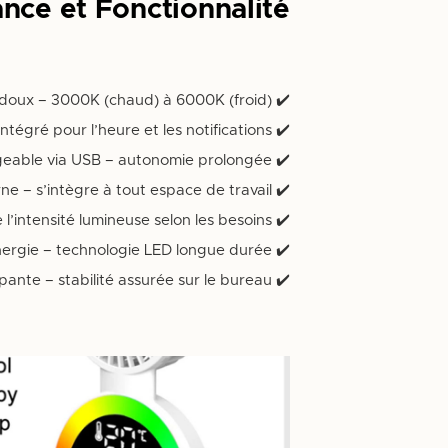
ance et Fonctionnalité
✔️ Éclairage LED ambiant doux – 3000K (chaud) à 6000K (froid) |
✔️ Affichage numérique intégré pour l’heure et les notifications |
✔️ Batterie 3200 mAh rechargeable via USB – autonomie prolongée |
✔️ Design mince et moderne – s’intègre à tout espace de travail |
✔️ Réglage de l’intensité lumineuse selon les besoins |
✔️ Économie d’énergie – technologie LED longue durée |
✔️ Base antidérapante – stabilité assurée sur le bureau |