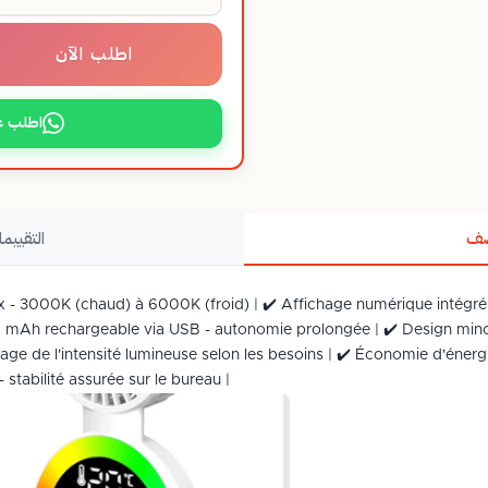
اطلب الآن
اطلب ع
صف
التقييما
 - 3000K (chaud) à 6000K (froid) | ✔️ Affichage numérique intégré p
200 mAh rechargeable via USB - autonomie prolongée | ✔️ Design minc
glage de l'intensité lumineuse selon les besoins | ✔️ Économie d'éner
 stabilité assurée sur le bureau |