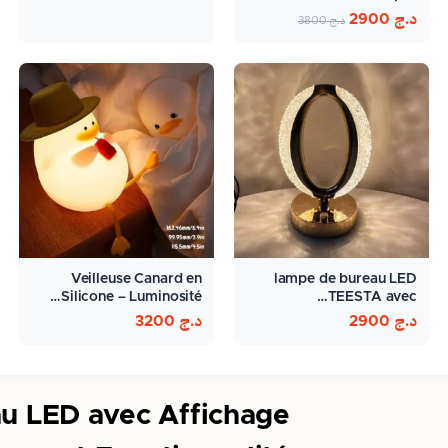
د.ج
2900
د.ج
3800
Veilleuse Canard en
lampe de bureau LED
Silicone – Luminosité…
TEESTA avec…
د.ج
2900
د.ج
3200
u LED avec Affichage