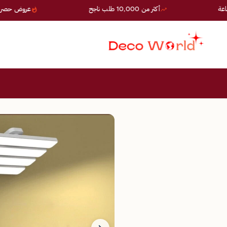
أكثر من 10,000 طلب ناجح
عروض حصرية — خصو