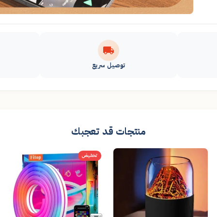
توصيل سريع
منتجات قد تعجبك
تخفيض