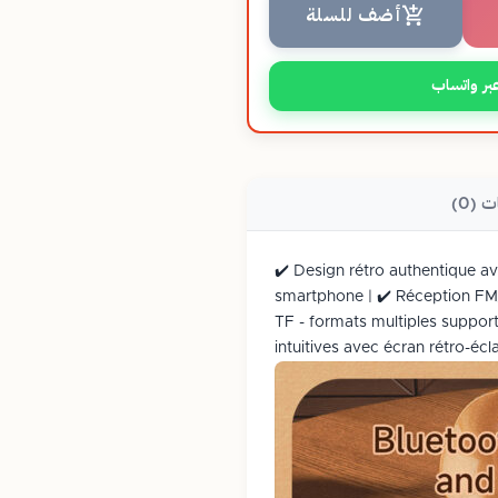
أضف للسلة
بر واتساب
ت (0)
✔️ Design rétro authentique ave
smartphone | ✔️ Réception FM
TF - formats multiples support
intuitives avec écran rétro-éc