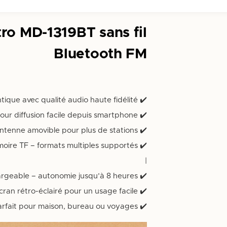
ro MD-1319BT sans fil
Bluetooth FM
✔️ Design rétro authentique avec qualité audio haute fidélité |
✔️ Connexion Bluetooth sans fil pour diffusion facile depuis smartphone |
✔️ Réception FM/AM/SW avec antenne amovible pour plus de stations |
émoire TF – formats multiples supportés
|
✔️ Batterie lithium intégrée rechargeable – autonomie jusqu’à 8 heures |
✔️ Commandes intuitives avec écran rétro-éclairé pour un usage facile |
✔️ Compact et léger – parfait pour maison, bureau ou voyages |