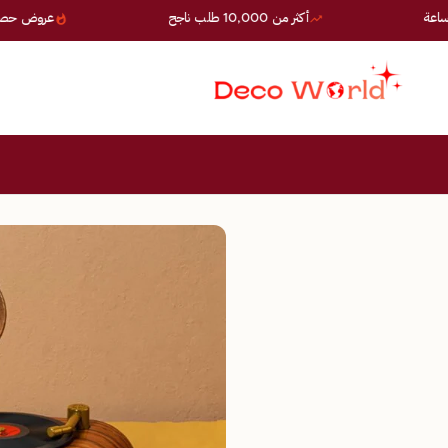
أكثر من 10,000 طلب ناجح
عروض حصرية — خصوم