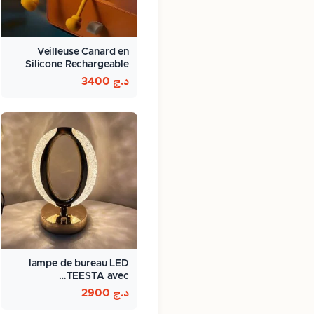
Veilleuse Canard en
Silicone Rechargeable
د.ج
3400
lampe de bureau LED
TEESTA avec…
د.ج
2900