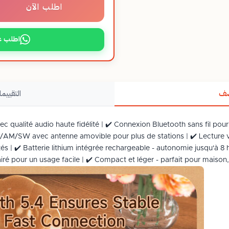
اطلب الآن
اطلب ع
صف
التقييما
c qualité audio haute fidélité | ✔️ Connexion Bluetooth sans fil pour 
/AM/SW avec antenne amovible pour plus de stations | ✔️ Lecture 
és | ✔️ Batterie lithium intégrée rechargeable - autonomie jusqu'à 
lairé pour un usage facile | ✔️ Compact et léger - parfait pour maiso