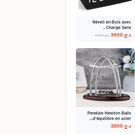
Réveil en Bois avec
Charge Sans…
د.ج
3900
د.ج
4400
Pendule Newton Balls
d'équilibre en acier…
د.ج
2200