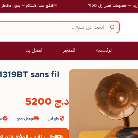
ات تصل إلى 50%
ادفع عند الاستلام — بدون مخاطر
الرئيسية
المتجر
اتصل بنا
319BT sans fil
د.ج
5200
دفع آمن
توصيل سريع
ضم
اطلب الآن - الدفع عند الا