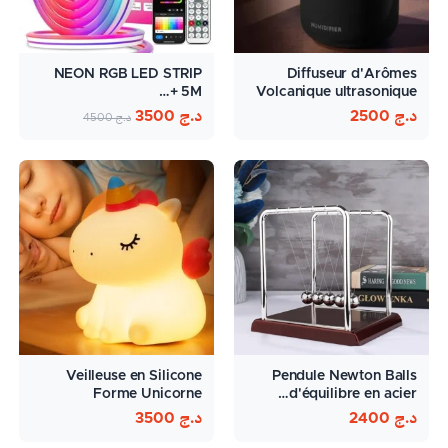
NEON RGB LED STRIP
Diffuseur d'Arômes
5M +…
Volcanique ultrasonique
300ml
د.ج
2500
د.ج
3500
د.ج
4500
Veilleuse en Silicone
Pendule Newton Balls
Forme Unicorne
d'équilibre en acier…
د.ج
2400
د.ج
3500