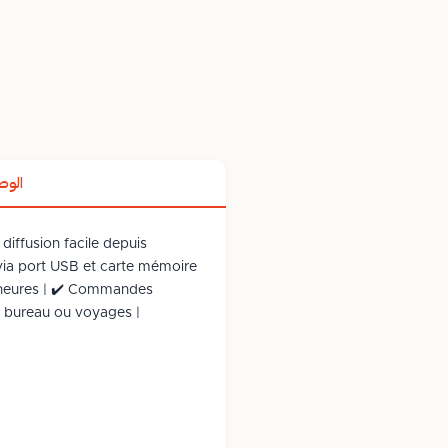
الو
diffusion facile depuis
via port USB et carte mémoire
8 heures | ✔️ Commandes
n, bureau ou voyages |